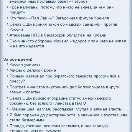
ежемесячных поставках ракет «Пэтриот»
«Все напуганы, потому что никто не знает, за кем они
придут»
Кто такой «Пал Лаич»? Загадочная фигура Кремля
Сенат США принял закон об «адских санкциях» против
России
Атакованы НПЗ в Самарской области и на Кубани
Экс-министр обороны Михаил Федоров о том чего не успел
и на что надеется
За все время:
Россия умирает
Мифы о Великой Войне
Почему материал про бурятского танкиста просочился в
прессу?
Портрет министра внутренних дел Колокольцева в кругу
семьи и братвы
Сенат США присвоит Украине статус американского
союзника, без всякого членства в НАТО
«Мерзейшая, наглая, бесстыжая, глупая и алчная власть»
Я был поражен до растерянности, а уважение к восставшим
стало безмерным
Правда, господа, все-таки всплывет, и она гораздо
страшнее, чем вы думаете