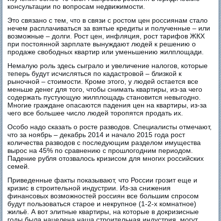
консультации по вопросам недвижимости.
Это связано с тем, что в связи с ростом цен россиянам стало
нечем расплачиваться за взятые кредиты и полученные – или
возможные – долги. Рост цен, инфляция, рост тарифов ЖКХ
при постоянной зарплате вынуждают людей к решению о
продаже свободных квартир или уменьшению жилплощади.
Немалую роль здесь сыграло и увеличение налогов, которые
теперь будут исчисляться по кадастровой – близкой к
рыночной – стоимости. Кроме этого, у людей остается все
меньше денег для того, чтобы снимать квартиры, из-за чего
содержать пустующую жилплощадь становится невыгодно.
Многие граждане опасаются падения цен на квартиры, из-за
чего все большее число людей торопятся продать их.
Особо надо сказать о росте разводов. Специалисты отмечают,
что за ноябрь – декабрь 2014 и начало 2015 года рост
количества разводов с последующим разделом имущества
вырос на 45% по сравнению с прошлогодним периодом.
Падение рубля отозвалось кризисом для многих российских
семей.
Приведенные факты показывают, что России грозит еще и
кризис в строительной индустрии. Из-за снижения
финансовых возможностей россиян все большим спросом
будут пользоваться старое и некрупное (1-2-х комнатное)
жильё. А вот элитные квартиры, на которые в докризисные
годы была нацелена наша строительная индустрия, могут