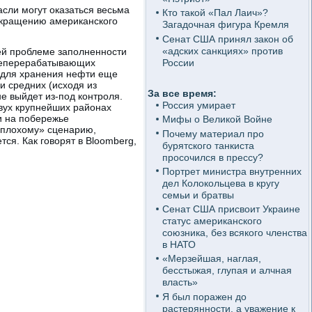
асли могут оказаться весьма
Кто такой «Пал Лаич»?
сокращению американского
Загадочная фигура Кремля
Сенат США принял закон об
«адских санкциях» против
ей проблеме заполненности
России
теперерабатывающих
т для хранения нефти еще
и средних (исходя из
За все время:
е выйдет из-под контроля.
Россия умирает
двух крупнейших районах
и на побережье
Мифы о Великой Войне
 «плохому» сценарию,
Почему материал про
ся. Как говорят в Bloomberg,
бурятского танкиста
просочился в прессу?
Портрет министра внутренних
дел Колокольцева в кругу
семьи и братвы
Сенат США присвоит Украине
статус американского
союзника, без всякого членства
в НАТО
«Мерзейшая, наглая,
бесстыжая, глупая и алчная
власть»
Я был поражен до
растерянности, а уважение к