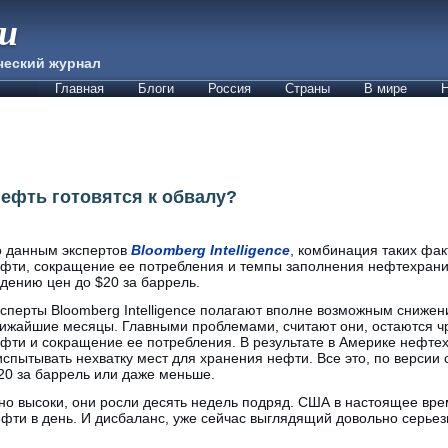
ии
ческий журнал
Главная
Блоги
Россия
Страны
В мире
Н
нефть готовятся к обвалу?
 данным экспертов
Bloomberg Intelligence
, комбинация таких фак
фти, сокращение ее потребления и темпы заполнения нефтехрани
дению цен до $20 за баррель.
сперты Bloomberg Intelligence полагают вполне возможным снижен
ижайшие месяцы. Главными проблемами, считают они, остаются 
фти и сокращение ее потребления. В результате в Америке нефт
испытывать нехватку мест для хранения нефти. Все это, по версии
20 за баррель или даже меньше.
но высоки, они росли десять недель подряд. США в настоящее вре
фти в день. И дисбаланс, уже сейчас выглядящий довольно серьез