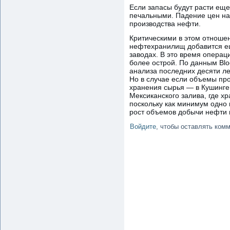
Если запасы будут расти еще 
печальными. Падение цен на 
производства нефти.
Критическими в этом отноше
нефтехранилищ добавится е
заводах. В это время операц
более острой. По данным Blo
анализа последних десяти ле
Но в случае если объемы про
хранения сырья — в Кушинге
Мексиканского залива, где х
поскольку как минимум одно 
рост объемов добычи нефти 
Войдите
, чтобы оставлять ком