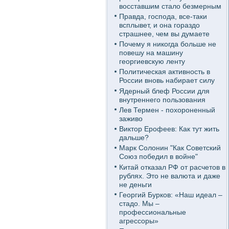
восставшим стало безмерным
Правда, господа, все-таки
всплывет, и она гораздо
страшнее, чем вы думаете
Почему я никогда больше не
повешу на машину
георгиевскую ленту
Политическая активность в
России вновь набирает силу
Ядерный блеф России для
внутреннего пользования
Лев Термен - похороненный
заживо
Виктор Ерофеев: Как тут жить
дальше?
Марк Солонин "Как Советский
Союз победил в войне"
Китай отказал РФ от расчетов в
рублях. Это не валюта и даже
не деньги
Георгий Бурков: «Наш идеал –
стадо. Мы –
профессиональные
агрессоры»