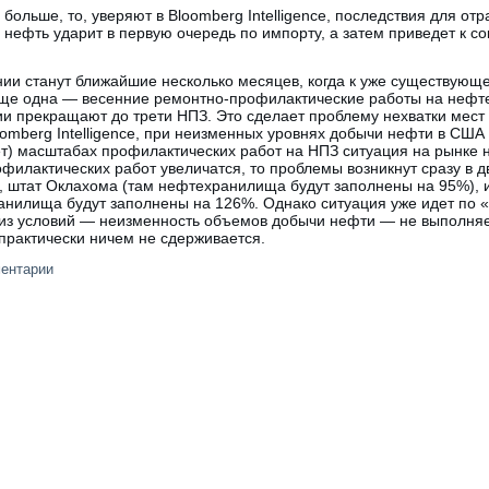
больше, то, уверяют в Bloomberg Intelligence, последствия для отр
нефть ударит в первую очередь по импорту, а затем приведет к 
нии станут ближайшие несколько месяцев, когда к уже существующ
ще одна — весенние ремонтно-профилактические работы на неф
ии прекращают до трети НПЗ. Это сделает проблему нехватки мес
omberg Intelligence, при неизменных уровнях добычи нефти в США 
т) масштабах профилактических работ на НПЗ ситуация на рынке н
филактических работ увеличатся, то проблемы возникнут сразу в 
, штат Оклахома (там нефтехранилища будут заполнены на 95%), 
ранилища будут заполнены на 126%. Однако ситуация уже идет по
из условий — неизменность объемов добычи нефти — не выполняет
практически ничем не сдерживается.
ментарии