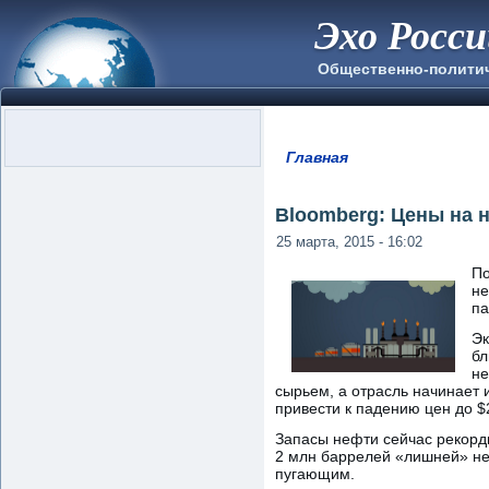
Эхо Росс
Общественно-полити
Главная
Вы здесь
Bloomberg: Цены на 
25 марта, 2015 - 16:02
По
не
па
Эк
бл
не
сырьем, а отрасль начинает 
привести к падению цен до $
Запасы нефти сейчас рекорд
2 млн баррелей «лишней» не
пугающим.