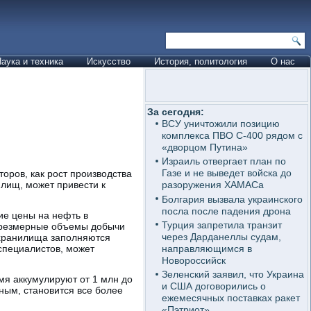
аука и техника
Искусство
История, политология
О нас
За сегодня:
ВСУ уничтожили позицию
комплекса ПВО С-400 рядом с
«дворцом Путина»
Израиль отвергает план по
Газе и не выведет войска до
торов, как рост производства
лищ, может привести к
разоружения ХАМАСа
Болгария вызвала украинского
посла после падения дрона
ие цены на нефть в
Турция запретила транзит
чрезмерные объемы добычи
через Дарданеллы судам,
ехранилища заполняются
направляющимся в
 специалистов, может
Новороссийск
Зеленский заявил, что Украина
мя аккумулируют от 1 млн до
и США договорились о
ным, становится все более
ежемесячных поставках ракет
«Пэтриот»