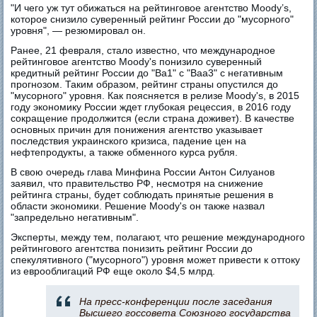
"И чего уж тут обижаться на рейтинговое агентство Moody’s,
которое снизило суверенный рейтинг России до "мусорного"
уровня", — резюмировал он.
Ранее, 21 февраля, стало известно, что международное
рейтинговое агентство Moody's понизило суверенный
кредитный рейтинг России до "Ba1" с "Baa3" с негативным
прогнозом. Таким образом, рейтинг страны опустился до
"мусорного" уровня. Как поясняется в релизе Moody's, в 2015
году экономику России ждет глубокая рецессия, в 2016 году
сокращение продолжится (если страна доживет). В качестве
основных причин для понижения агентство указывает
последствия украинского кризиса, падение цен на
нефтепродукты, а также обменного курса рубля.
В свою очередь глава Минфина России Антон Силуанов
заявил, что правительство РФ, несмотря на снижение
рейтинга страны, будет соблюдать принятые решения в
области экономики. Решение Moody's он также назвал
"запредельно негативным".
Эксперты, между тем, полагают, что решение международного
рейтингового агентства понизить рейтинг России до
спекулятивного ("мусорного") уровня может привести к оттоку
из еврооблигаций РФ еще около $4,5 млрд.
На пресс-конференции после заседания
Высшего госсовета Союзного государства