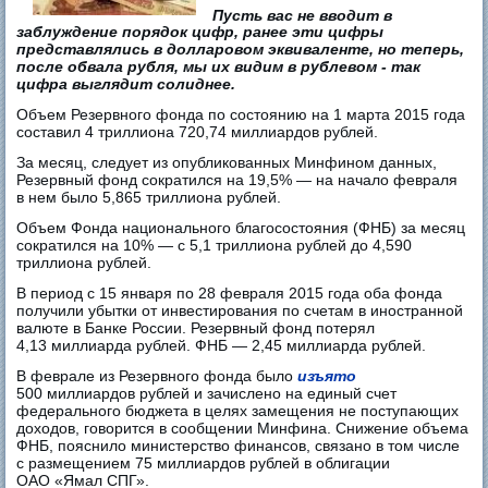
Пусть вас не вводит в
заблуждение порядок цифр, ранее эти цифры
представлялись в долларовом эквиваленте, но теперь,
после обвала рубля, мы их видим в рублевом - так
цифра выглядит солиднее.
Объем Резервного фонда по состоянию на 1 марта 2015 года
составил 4 триллиона 720,74 миллиардов рублей.
За месяц, следует из опубликованных Минфином данных,
Резервный фонд сократился на 19,5% — на начало февраля
в нем было 5,865 триллиона рублей.
Объем Фонда национального благосостояния (ФНБ) за месяц
сократился на 10% — с 5,1 триллиона рублей до 4,590
триллиона рублей.
В период с 15 января по 28 февраля 2015 года оба фонда
получили убытки от инвестирования по счетам в иностранной
валюте в Банке России. Резервный фонд потерял
4,13 миллиарда рублей. ФНБ — 2,45 миллиарда рублей.
В феврале из Резервного фонда было
изъято
500 миллиардов рублей и зачислено на единый счет
федерального бюджета в целях замещения не поступающих
доходов, говорится в сообщении Минфина. Снижение объема
ФНБ, пояснило министерство финансов, связано в том числе
с размещением 75 миллиардов рублей в облигации
ОАО «Ямал СПГ»
.