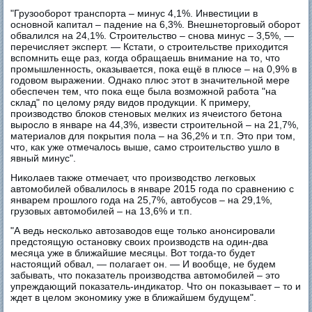
"Грузооборот транспорта – минус 4,1%. Инвестиции в
основной капитал – падение на 6,3%. Внешнеторговый оборот
обвалился на 24,1%. Строительство – снова минус – 3,5%, —
перечисляет эксперт. — Кстати, о строительстве приходится
вспомнить еще раз, когда обращаешь внимание на то, что
промышленность, оказывается, пока ещё в плюсе – на 0,9% в
годовом выражении. Однако плюс этот в значительной мере
обеспечен тем, что пока еще была возможной работа "на
склад" по целому ряду видов продукции. К примеру,
производство блоков стеновых мелких из ячеистого бетона
выросло в январе на 44,3%, извести строительной – на 21,7%,
материалов для покрытия пола – на 36,2% и т.п. Это при том,
что, как уже отмечалось выше, само строительство ушло в
явный минус".
Николаев также отмечает, что производство легковых
автомобилей обвалилось в январе 2015 года по сравнению с
январем прошлого года на 25,7%, автобусов – на 29,1%,
грузовых автомобилей – на 13,6% и т.п.
"А ведь несколько автозаводов еще только анонсировали
предстоящую остановку своих производств на один-два
месяца уже в ближайшие месяцы. Вот тогда-то будет
настоящий обвал, — полагает он. — И вообще, не будем
забывать, что показатель производства автомобилей – это
упреждающий показатель-индикатор. Что он показывает – то и
ждет в целом экономику уже в ближайшем будущем".