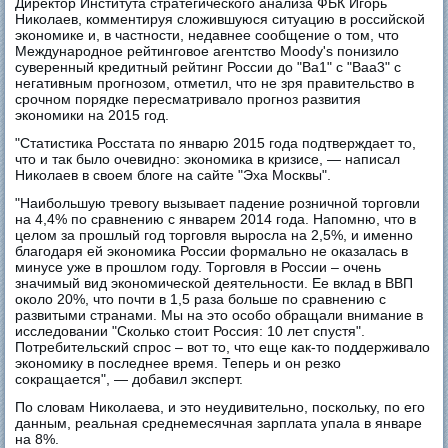
Директор Института стратегического анализа ФБК Игорь
Николаев, комментируя сложившуюся ситуацию в российской
экономике и, в частности, недавнее сообщение о том, что
Международное рейтинговое агентство Moody's понизило
суверенный кредитный рейтинг России до "Ba1" с "Baa3" с
негативным прогнозом, отметил, что не зря правительство в
срочном порядке пересматривало прогноз развития
экономики на 2015 год.
"Статистика Росстата по январю 2015 года подтверждает то,
что и так было очевидно: экономика в кризисе, — написал
Николаев в своем блоге на сайте "Эха Москвы".
"Наибольшую тревогу вызывает падение розничной торговли
на 4,4% по сравнению с январем 2014 года. Напомню, что в
целом за прошлый год торговля выросла на 2,5%, и именно
благодаря ей экономика России формально не оказалась в
минусе уже в прошлом году. Торговля в России – очень
значимый вид экономической деятельности. Ее вклад в ВВП
около 20%, что почти в 1,5 раза больше по сравнению с
развитыми странами. Мы на это особо обращали внимание в
исследовании "Сколько стоит Россия: 10 лет спустя".
Потребительский спрос – вот то, что еще как-то поддерживало
экономику в последнее время. Теперь и он резко
сокращается", — добавил эксперт.
По словам Николаева, и это неудивительно, поскольку, по его
данным, реальная среднемесячная зарплата упала в январе
на 8%.