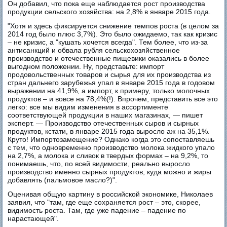
Он добавил, что пока еще наблюдается рост производства
продукции сельского хозяйства: на 2,8% в январе 2015 года.
"Хотя и здесь фиксируется снижение темпов роста (в целом за
2014 год было плюс 3,7%). Это было ожидаемо, так как кризис
– не кризис, а "кушать хочется всегда". Тем более, что из-за
антисанкций и обвала рубля сельскохозяйственное
производство и отечественные пищевики оказались в более
выгодном положении. Ну, представьте: импорт
продовольственных товаров и сырья для их производства из
стран дальнего зарубежья упал в январе 2015 года в годовом
выражении на 41,9%, а импорт, к примеру, только молочных
продуктов – и вовсе на 78,4%(!). Впрочем, представить все это
легко: все мы видим изменения в ассортименте
соответствующей продукции в наших магазинах, — пишет
эксперт. — Производство отечественных сыров и сырных
продуктов, кстати, в январе 2015 года выросло аж на 35,1%.
Круто! Импортозамещение? Однако когда это сопоставляешь
с тем, что одновременно производство молока жидкого упало
на 2,7%, а молока и сливок в твердых формах – на 9,2%, то
понимаешь, что, по всей видимости, реально выросло
производство именно сырных продуктов, куда можно и жиры
добавлять (пальмовое масло?)".
Оценивая общую картину в российской экономике, Николаев
заявил, что "там, где еще сохраняется рост – это, скорее,
видимость роста. Там, где уже падение – падение по
нарастающей".