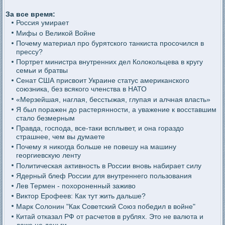
За все время:
Россия умирает
Мифы о Великой Войне
Почему материал про бурятского танкиста просочился в
прессу?
Портрет министра внутренних дел Колокольцева в кругу
семьи и братвы
Сенат США присвоит Украине статус американского
союзника, без всякого членства в НАТО
«Мерзейшая, наглая, бесстыжая, глупая и алчная власть»
Я был поражен до растерянности, а уважение к восставшим
стало безмерным
Правда, господа, все-таки всплывет, и она гораздо
страшнее, чем вы думаете
Почему я никогда больше не повешу на машину
георгиевскую ленту
Политическая активность в России вновь набирает силу
Ядерный блеф России для внутреннего пользования
Лев Термен - похороненный заживо
Виктор Ерофеев: Как тут жить дальше?
Марк Солонин "Как Советский Союз победил в войне"
Китай отказал РФ от расчетов в рублях. Это не валюта и
даже не деньги