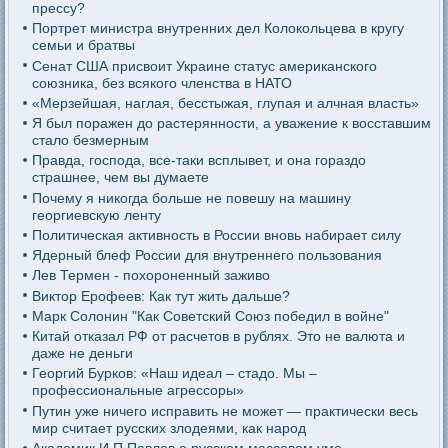
прессу?
Портрет министра внутренних дел Колокольцева в кругу
семьи и братвы
Сенат США присвоит Украине статус американского
союзника, без всякого членства в НАТО
«Мерзейшая, наглая, бесстыжая, глупая и алчная власть»
Я был поражен до растерянности, а уважение к восставшим
стало безмерным
Правда, господа, все-таки всплывет, и она гораздо
страшнее, чем вы думаете
Почему я никогда больше не повешу на машину
георгиевскую ленту
Политическая активность в России вновь набирает силу
Ядерный блеф России для внутреннего пользования
Лев Термен - похороненный заживо
Виктор Ерофеев: Как тут жить дальше?
Марк Солонин "Как Советский Союз победил в войне"
Китай отказал РФ от расчетов в рублях. Это не валюта и
даже не деньги
Георгий Бурков: «Наш идеал – стадо. Мы –
профессиональные агрессоры»
Путин уже ничего исправить не может — практически весь
мир считает русских злодеями, как народ
Академик И.П.Павлов о русском массовом уме