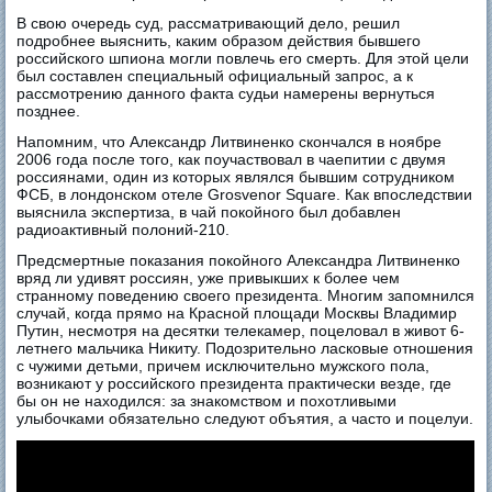
В свою очередь суд, рассматривающий дело, решил
подробнее выяснить, каким образом действия бывшего
российского шпиона могли повлечь его смерть. Для этой цели
был составлен специальный официальный запрос, а к
рассмотрению данного факта судьи намерены вернуться
позднее.
Напомним, что Александр Литвиненко скончался в ноябре
2006 года после того, как поучаствовал в чаепитии с двумя
россиянами, один из которых являлся бывшим сотрудником
ФСБ, в лондонском отеле Grosvenor Square. Как впоследствии
выяснила экспертиза, в чай покойного был добавлен
радиоактивный полоний-210.
Предсмертные показания покойного Александра Литвиненко
вряд ли удивят россиян, уже привыкших к более чем
странному поведению своего президента. Многим запомнился
случай, когда прямо на Красной площади Москвы Владимир
Путин, несмотря на десятки телекамер, поцеловал в живот 6-
летнего мальчика Никиту. Подозрительно ласковые отношения
с чужими детьми, причем исключительно мужского пола,
возникают у российского президента практически везде, где
бы он не находился: за знакомством и похотливыми
улыбочками обязательно следуют объятия, а часто и поцелуи.