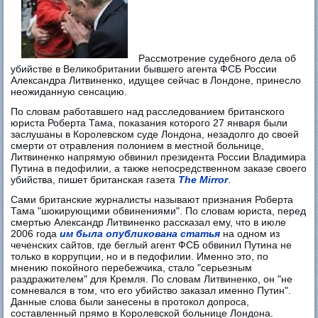
Рассмотрение судебного дела об
убийстве в Великобритании бывшего агента ФСБ России
Александра Литвиненко, идущее сейчас в Лондоне, принесло
неожиданную сенсацию.
По словам работавшего над расследованием британского
юриста Роберта Тама, показания которого 27 января были
заслушаны в Королевском суде Лондона, незадолго до своей
смерти от отравления полонием в местной больнице,
Литвиненко напрямую обвинил президента России Владимира
Путина в педофилии, а также непосредственном заказе своего
убийства, пишет британская газета
The Mirror
.
Сами британские журналисты называют признания Роберта
Тама "шокирующими обвинениями". По словам юриста, перед
смертью Александр Литвиненко рассказал ему, что в июле
2006 года
им была опубликована статья
на одном из
чеченских сайтов, где беглый агент ФСБ обвинил Путина не
только в коррупции, но и в педофилии. Именно это, по
мнению покойного перебежчика, стало "серьезным
раздражителем" для Кремля. По словам Литвиненко, он "не
сомневался в том, что его убийство заказал именно Путин".
Данные слова были занесены в протокол допроса,
составленный прямо в Королевской больнице Лондона.