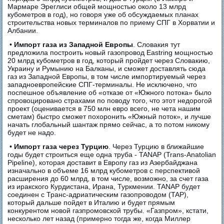
Мармаре Эреглиси общей мощностью около 13 млрд
кубометров в год), но говоря уже об обсуждаемых планах
строительства новых терминалов по приему СПГ в Хорватии и
Албании.
•
Импорт газа из Западной Европы
. Словакия тут
предложила построить новый газопровод Eastring мощностью
20 млрд кубометров в год, который пройдет через Словакию,
Украину и Румынию на Балканы, и сможет доставлять сюда
газ из Западной Европы, в том числе импортируемый через
западноевропейские СПГ-терминалы. Не исключено, что
поспешное объявление об «отказе от «Южного потока» было
спровоцировано страхами по поводу того, что этот недорогой
проект (оценивается в 750 млн евро всего, не чета нашим
сметам) быстро сможет похоронить «Южный поток», и лучше
начать глобальный шантаж прямо сейчас, а то потом никому
будет не надо.
•
Импорт газа через Турцию
. Через Турцию в ближайшие
годы будет строиться еще одна труба - TANAP (Trans-Anatolian
Pipeline), которая доставит в Европу газ из Азербайджана
изначально в объеме 16 млрд кубометров с перспективой
расширения до 60 млрд, в том числе, возможно, за счет газа
из иракского Курдистана, Ирана, Туркмении. TANAP будет
соединен с Транс-адриатическим газопроводом (TAP),
который дальше пойдет в Италию и будет прямым
конкурентом новой газпромовской трубы. «Газпром», кстати,
несколько лет назад (примерно тогда же, когда Миллер