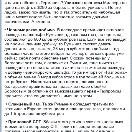
и начнет обгонять Германию? Учитывая прогнозы Миллера по
цене на нефть в $250 за баррель, я бы не удивился. Но это
ладно, важно понимать, что и эта относительно небольшая
ниша может вскоре быть полностью закрыта другими
источниками. А именно:
•
Черноморская добыча
. В последнее время идет активная
разведка на шельфе Румынии, где запасы газа, по оценкам,
составляют до 600 млрд кубометров газа. Если все это выйдет
на промышленную добычу, то Румыния сможет давать
дополнительно, скажем, 25 млрд кубометров добычи в год.
Большая часть из этого пойдет на экспорт, так как страна уже
сейчас себя почти обеспечивает. Схожий потенциал у
Болгарии: хотя там, в отличие от Румынии, еще ничего не
разведано, но если эта страна активно возьмется за разведку
и добычу черноморского шельфа, то уж импорт от «Газпрома»
в объеме менее 3 млрд кубометров в год точно ей больше не
потребуется. Насколько можно понять, логика нового
болгарского правительства правых во главе с Бойко
Борисовым (в отличие от заискивавшего перед «Газпромом»
правительства социалистов) - именно в этом.
•
Сланцевый газ
. Та же Румыния обладает третьим по
величине в Европе потенциалом сланцевого газа, с запасами
до 1,5 триллионов кубометров.
•
Привозной СПГ
. Вблизи этого региона уже есть несколько
терминалов по приему СПГ - один в Греции мощностью
порядка 5 млрд кубометров, и два в Турции (в Измире и