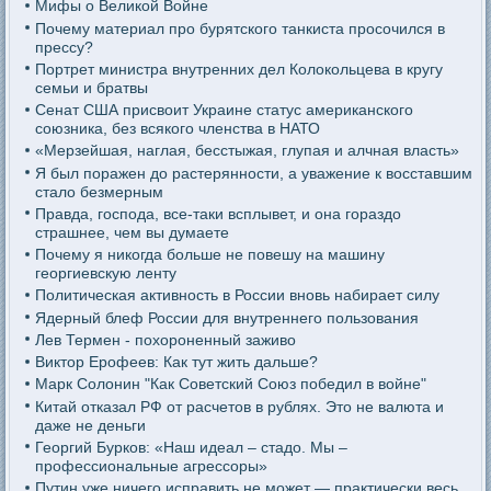
Мифы о Великой Войне
Почему материал про бурятского танкиста просочился в
прессу?
Портрет министра внутренних дел Колокольцева в кругу
семьи и братвы
Сенат США присвоит Украине статус американского
союзника, без всякого членства в НАТО
«Мерзейшая, наглая, бесстыжая, глупая и алчная власть»
Я был поражен до растерянности, а уважение к восставшим
стало безмерным
Правда, господа, все-таки всплывет, и она гораздо
страшнее, чем вы думаете
Почему я никогда больше не повешу на машину
георгиевскую ленту
Политическая активность в России вновь набирает силу
Ядерный блеф России для внутреннего пользования
Лев Термен - похороненный заживо
Виктор Ерофеев: Как тут жить дальше?
Марк Солонин "Как Советский Союз победил в войне"
Китай отказал РФ от расчетов в рублях. Это не валюта и
даже не деньги
Георгий Бурков: «Наш идеал – стадо. Мы –
профессиональные агрессоры»
Путин уже ничего исправить не может — практически весь