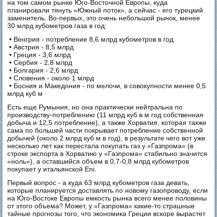
на том самом рынке Юго-Восточной Европы, куда
планировали тянуть «Южный поток», а сейчас - его турецкий
заменитель. Во-первых, это очень небольшой рынок, менее
30 млрд кубометров газа в год:
• Венгрия - потребление 8,6 млрд кубометров в год
• Австрия - 8,5 млрд
• Греция - 3,6 млрд
• Сербия - 2,8 млрд
• Болгария - 2,6 млрд
• Словения - около 1 млрд
• Босния и Македония - по мелочи, в совокупности менее 0,5
млрд куб м
Есть еще Румыния, но она практически нейтральна по
производству-потреблению (11 млрд куб в м год собственная
добыча и 12,5 потребление), а также Хорватия, которая также
сама по большей части покрывает потребление собственной
добычей (около 2 млрд куб м в год), в результате чего вот уже
несколько лет как перестала покупать газ у «Газпрома» (в
строке экспорта в Хорватию у «Газпрома» стабильно значится
«ноль»), а оставшийся объем в 0,7-0,8 млрд кубометров
покупает у итальянской Eni.
Первый вопрос - а куда 63 млрд кубометров газа девать,
которые планируется доставлять по новому газопроводу, если
на Юго-Востоке Европы емкость рынка всего менее половины
от этого объема? Может, у «Газпрома» какие-то страшные
тайные прогнозы того, что экономика Греции вскоре вырастет