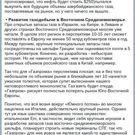
прогнозировал, что нефть будет стоить $250)пытался
выкупить все будущие объемы азербайджанского газа,
поставляемые на рынок, но у него ничего не вышло.
•
Развитие газодобычи в Восточном Средиземноморье
.
Про открытые запасы газа в Израиле, на Кипре, в Ливане и
других странах Восточного Средизземноморья многие уже
читали. В целом этот регион в перспективе 10-15 лет сможет
поставлять в Европу не менее 50 млрд кубометров газа в год.
Между прочим, крупные потенциальные запасы газа
сосредоточены на шельфе Греции: они оцениваются почти в 5
трлн кубометров. Конечно, их разработка - небыстрая
история. Но не намного дольше, чем начало поставки
заметных объемов российского газа в Китай, например.
Так что для »Газпрома» перспектива плохая: на и без того
небольшом по объемам рынке в ближайшие лет 10 начнется
ужасная толкотня, которая сулит вытеснение нашего
неповоротливого монополиста. Газ взять будет откуда.
«Газпром» рискует полностью потерять рынок Юго-Восточной
Европы.
Понятно, что вся возня вокруг «Южного потока» во многом
нацелена на Италию, действительно крупный рынок. Однако
тут уж язык шантажа совершенно точно неуместен:
итальянская Eni, в частности, видит себя крупным игроком в
разработке запасов газа восточно-средиземноморского
шельфа, планирует строить новые терминалы СПГ, так что
«Газпром» для нее вовсе не является какой-то единственной