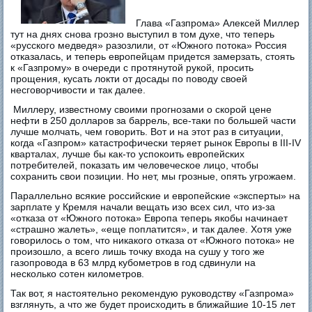
Глава «Газпрома» Алексей Миллер
тут на днях снова грозно выступил в том духе, что теперь
«русского медведя» разозлили, от «Южного потока» Россия
отказалась, и теперь европейцам придется замерзать, стоять
к «Газпрому» в очереди с протянутой рукой, просить
прощения, кусать локти от досады по поводу своей
несговорчивости и так далее.
Миллеру, известному своими прогнозами о скорой цене
нефти в 250 долларов за баррель, все-таки по большей части
лучше молчать, чем говорить. Вот и на этот раз в ситуации,
когда «Газпром» катастрофически теряет рынок Европы в III-IV
кварталах, лучше бы как-то успокоить европейских
потребителей, показать им человеческое лицо, чтобы
сохранить свои позиции. Но нет, мы грозные, опять угрожаем.
Параллельно всякие российские и европейские «эксперты» на
зарплате у Кремля начали вещать изо всех сил, что из-за
«отказа от «Южного потока» Европа теперь якобы начинает
«страшно жалеть», «еще поплатится», и так далее. Хотя уже
говорилось о том, что никакого отказа от «Южного потока» не
произошло, а всего лишь точку входа на сушу у того же
газопровода в 63 млрд кубометров в год сдвинули на
несколько сотен километров.
Так вот, я настоятельно рекомендую руководству «Газпрома»
взглянуть, а что же будет происходить в ближайшие 10-15 лет