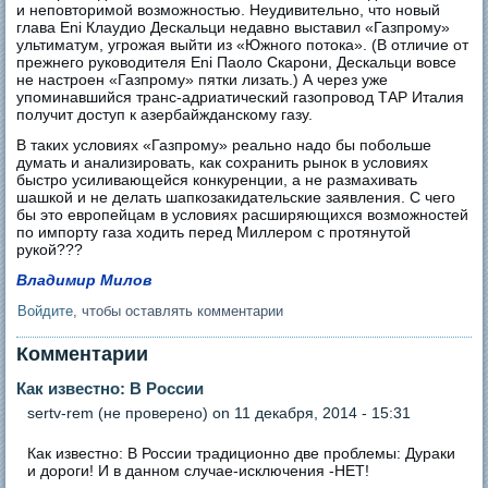
и неповторимой возможностью. Неудивительно, что новый
глава Eni Клаудио Дескальци недавно выставил «Газпрому»
ультиматум, угрожая выйти из «Южного потока». (В отличие от
прежнего руководителя Eni Паоло Скарони, Дескальци вовсе
не настроен «Газпрому» пятки лизать.) А через уже
упоминавшийся транс-адриатический газопровод ТАР Италия
получит доступ к азербайжданскому газу.
В таких условиях «Газпрому» реально надо бы побольше
думать и анализировать, как сохранить рынок в условиях
быстро усиливающейся конкуренции, а не размахивать
шашкой и не делать шапкозакидательские заявления. С чего
бы это европейцам в условиях расширяющихся возможностей
по импорту газа ходить перед Миллером с протянутой
рукой???
Владимир Милов
Войдите
, чтобы оставлять комментарии
Комментарии
Как известно: В России
sertv-rem (не проверено)
on 11 декабря, 2014 - 15:31
Как известно: В России традиционно две проблемы: Дураки
и дороги! И в данном случае-исключения -НЕТ!