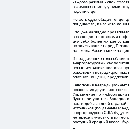
каждого режима - свои собст
взаимосвязь между ними отсу
падению цен.
Но есть одна общая тенденци
ландшафте, из-за чего данны
Это уже наглядно проявляетс
возвращает поставками нефт
для себя более мягкие услов
на заискивание перед Пекино
лет, когда Россия снизила ц
В предстоящие годы сближени
энергоресурсами как полити
новые источники поставок пр
революция нетрадиционных в
влияния на цены, предложив
Революция нетрадиционных в
песков и из других источник
Управление по информации в 
будет поступать из Западног
нефтедобывающей страной, а 
источников (по данным Между
энергоресурсов США будут ме
интереса к участию в их гео
растущий средний класс, бу