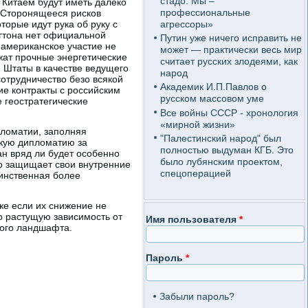
стадо. Мы –
 Китаем будут иметь далеко
профессиональные
. Сторонящееся рисков
агрессоры»
торые идут рука об руку с
гтона нет официальной
Путин уже ничего исправить не
 американское участие не
может — практически весь мир
ежат прочные энергетические
считает русских злодеями, как
 Штаты в качестве ведущего
народ
сотрудничество безо всякой
Академик И.П.Павлов о
ие контракты с российским
русском массовом уме
е геостратегические
Все войны СССР - хронология
«мирной жизни»
пломатии, заполняя
"Палестинский народ" был
скую дипломатию за
полностью выдуман КГБ. Это
ан вряд ли будет особенно
было лубянским проектом,
но защищает свои внутренние
спецоперацией
инственная более
же если их снижение не
о растущую зависимость от
Имя пользователя
*
кого ландшафта.
Пароль
*
Забыли пароль?