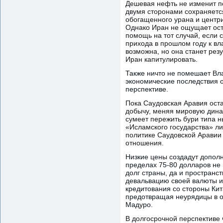
Дешевая нефть не изменит п
двумя сторонами сохраняетс
обогащенного урана и центри
Однако Иран не ощущает остр
помощь на тот случай, если 
прихода в прошлом году к вл
возможна, но она станет рез
Иран капитулировать.
Также ничто не помешает Вла
экономические последствия о
перспективе.
Пока Саудовская Аравия ост
добычу, меняя мировую дина
сумеет пережить бури типа н
«Исламского государства» ли
политике Саудовской Аравии 
отношения.
Низкие цены создадут допол
пределах 75-80 долларов не
долг страны, да и пространс
девальвацию своей валюты и 
кредитования со стороны Кит
предотвращая неурядицы в об
Мадуро.
В долгосрочной перспективе 