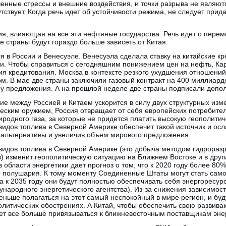
венные стрессы и внешние воздействия, и точки разрыва не являют
тствует. Когда речь идет об устойчивости режима, не следует при
я, влияющая на все эти нефтяные государства. Речь идет о перем
е страны будут гораздо больше зависеть от Китая.
я в России и Венесуэле. Венесуэла сделала ставку на китайские кр
и. Чтобы справиться с сегодняшним понижением цен на нефть, Ка
ия кредитования. Москва в контексте резкого ухудшения отношений
м. В мае две страны заключили газовый контракт на 400 миллиард
ену предложения. А на прошлой неделе две страны подписали допо
е между Россией и Китаем ускорится в силу двух структурных изме
ческим оружием, Россия отвращает от себя европейских потребите
иродного газа, за которые не придется платить высокую геополитич
идов топлива в Северной Америке обеспечит такой источник и осл
 альтернативы и увеличив объем мирового предложения.
идов топлива в Северной Америке (это добыча методом гидроразр
ов) изменит геополитическую ситуацию на Ближнем Востоке и в дру
области энергетики дает прогноз о том, что к 2020 году более 8
о полушария. К тому моменту Соединенные Штаты могут стать само
к 2035 году они будут полностью обеспечивать себя энергоресур
народного энергетического агентства). Из-за снижения зависимос
ньше полагаться на этот самый неспокойный в мире регион, и бу
политических обострениях. А Китай, чтобы обеспечить свою развив
дет все больше привязываться к ближневосточным поставщикам эне