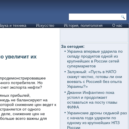
аука и техника
Искусство
История, политология
О нас
За сегодня:
Украина впервые ударила по
о увеличит их
складу продуктов одной из
крупнейших в России сетей
супермаркетов
Залужный: «Пусть в НАТО
скажут честно, готовы ли они
и продемонстрировавшее
воевать с Россией без опыта
чного потребителя. Но
Украины?»
 счет экспорта нефти?
Джанни Инфантино пока
тяных прибылей,
устоял и продолжает
тнюдь не балансируют на
оставаться на посту главы
которой снижение цен ведет к
ФИФА
страняется от одного
Украинские дроны седьмой раз
 деле, снижение цен не
с начала года ударили по
 больше всего важны для
одному из крупнейших НПЗ
России