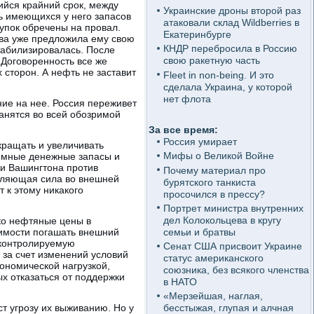
йся крайний срок, между
Украинские дроны второй раз
ь имеющихся у него запасов
атаковали склад Wildberries в
тупок обречены на провал.
Екатеринбурге
ква уже предложила ему свою
КНДР перебросила в Россию
стабилизировалась. После
свою ракетную часть
 Договоренность все же
 сторон. А нефть не заставит
Fleet in non-being. И это
сделала Украина, у которой
нет флота
ие на нее. Россия переживет
анятся во всей обозримой
За все время:
Россия умирает
ращать и увеличивать
Мифы о Великой Войне
ромные денежные запасы и
ии Вашингтона против
Почему материал про
авляющая сила во внешней
бурятского танкиста
 к этому никакого
просочился в прессу?
Портрет министра внутренних
дел Колокольцева в кругу
ко нефтяные цены в
семьи и братвы
шимости погашать внешний
т контролируемую
Сенат США присвоит Украине
 за счет изменений условий
статус американского
ономической нагрузкой,
союзника, без всякого членства
х отказаться от поддержки
в НАТО
«Мерзейшая, наглая,
т угрозу их выживанию. Но у
бесстыжая, глупая и алчная