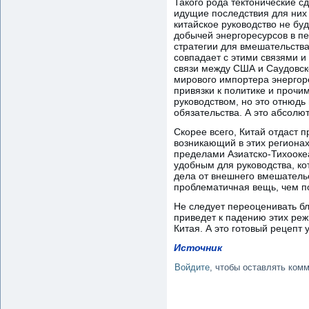
Такого рода тектонические с
идущие последствия для них 
китайское руководство не бу
добычей энергоресурсов в п
стратегии для вмешательства
совпадает с этими связями и
связи между США и Саудовск
мирового импортера энергоре
привязки к политике и прочи
руководством, но это отнюдь 
обязательства. А это абсолют
Скорее всего, Китай отдаст 
возникающий в этих региона
пределами Азиатско-Тихоокеа
удобным для руководства, ко
дела от внешнего вмешатель
проблематичная вещь, чем по
Не следует переоценивать б
приведет к падению этих реж
Китая. А это готовый рецепт
Источник
Войдите
, чтобы оставлять ком