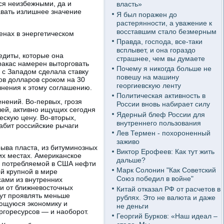
ся неизбежными, да и
власть»
давать излишнее значение
Я был поражен до
растерянности, а уважение к
восставшим стало безмерным
енах в энергетическом
Правда, господа, все-таки
всплывет, и она гораздо
едиты, которые она
страшнее, чем вы думаете
ракас намерен выторговать
Почему я никогда больше не
 с Западом сделала ставку
повешу на машину
ов долларов сроком на 30
георгиевскую ленту
лнения к этому соглашению.
Политическая активность в
нений. Во-первых, грозя
России вновь набирает силу
лей, активно ищущих сегодня
Ядерный блеф России для
ескую цену. Во-вторых,
внутреннего пользования
абит российские рычаги
Лев Термен - похороненный
заживо
ыва пласта, из битуминозных
Виктор Ерофеев: Как тут жить
гих местах. Американское
дальше?
0% потребляемой в США нефти
Марк Солонин "Как Советский
й крупной в мире
Союз победил в войне"
сами из внутренних
ти от ближневосточных
Китай отказал РФ от расчетов в
дут проявлять меньше
рублях. Это не валюта и даже
ающуюся экономику и
не деньги
ргоресурсов — и наоборот.
Георгий Бурков: «Наш идеал –