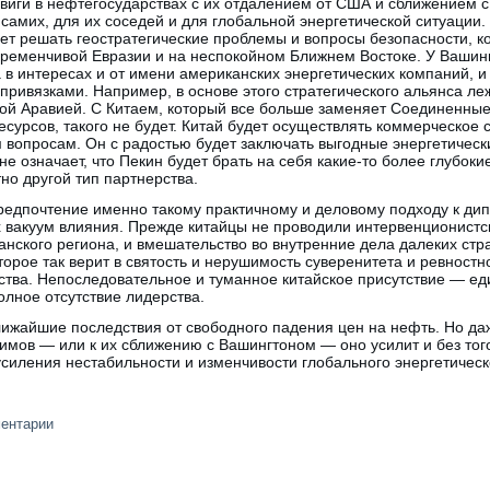
двиги в нефтегосударствах с их отдалением от США и сближением с
самих, для их соседей и для глобальной энергетической ситуации
дет решать геостратегические проблемы и вопросы безопасности, ко
еременчивой Евразии и на неспокойном Ближнем Востоке. У Вашин
 в интересах и от имени американских энергетических компаний, и
 привязками. Например, в основе этого стратегического альянса л
ой Аравией. С Китаем, который все больше заменяет Соединенные
сурсов, такого не будет. Китай будет осуществлять коммерческое 
м вопросам. Он с радостью будет заключать выгодные энергетическ
не означает, что Пекин будет брать на себя какие-то более глубоки
но другой тип партнерства.
предпочтение именно такому практичному и деловому подходу к ди
х вакуум влияния. Прежде китайцы не проводили интервенционист
нского региона, и вмешательство во внутренние дела далеких стр
торое так верит в святость и нерушимость суверенитета и ревност
ства. Непоследовательное и туманное китайское присутствие — ед
лное отсутствие лидерства.
лижайшие последствия от свободного падения цен на нефть. Но да
имов — или к их сближению с Вашингтоном — оно усилит и без тог
 усиления нестабильности и изменчивости глобального энергетичес
ментарии