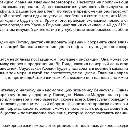
озицию Ирана на ядерных переговорах. Несмотря на приближающи
я огромная пропасть. Иран отказывается уничтожать большую част
фуги, а Вашингтон заявляет, что любые предложения без таких ус
ой потребности идти на уступки, особенно в связи с тем, что Мос
санкции не будут сняты. Кроме того, иранская экономика немного 
асти президента Хасана Роухани инфляция снизилась с 40 до 21%.
ультатом искусной дипломатии и углубленных компромиссов с обеих
димиру Путину дестабилизировать Украину и сохранять свое влиян
т санкций Запада и снижение цен на нефть — пусть даже они сохр
ается нефтяным поставщиком последней инстанции. Она может сок
мику спроса и предложения. Эр-Рияд накопил на черный день ог
ынешней. Саудовская Аравия будет участвовать в военной кампан
шь в той мере, в какой это соответствует ее целям. Главная напр
— это противодействие шиитам. А снижение цен на нефть не имеет
нительную нагрузку на недомогающую экономику Венесуэлы. Одна
 приведут страну к дефолту. Президент Николас Мадуро полон ре
тво для маневра у него имеется: скорее всего, Венесуэла проведе
получит дополнительный оборотный капитал от продажи активов и
ая. Каракас какое-то время сможет справляться с возрастающей эк
ществе и политические волнения, которые могут заставить военны
чрезмерная зависимость этих режимов от нефтяных доходов создас