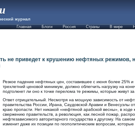
ии
ческий журнал
Главная
Блоги
Россия
Страны
В мире
Н
ть не приведет к крушению нефтяных режимов, н
я
Резкое падение нефтяных цен, составившее с июня более 25% 
трехлетний ценовой минимум, должно облегчить нагрузку на коне
подтолкнет ли оно к точке перелома те режимы, которые живут за
Ответ отрицательный. Несмотря на мощную зависимость от неф
правительства России, Ирана, Саудовской Аравии и Венесуэлы о
краю пропасти. Нет никакой «нефтяной арабской весны», в ходе 
свержению правительств, а революция, как лесной пожар, распро
нефтезависимого авторитарного государства к другому. На самом
изменит даже их позиции по геополитическим вопросам, которые