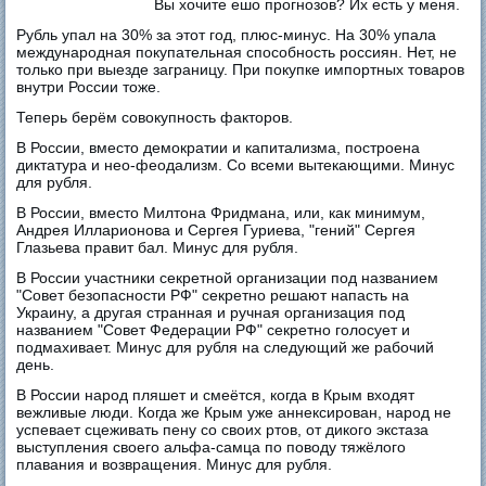
Вы хочите ешо прогнозов? Их есть у меня.
Рубль упал на 30% за этот год, плюс-минус. На 30% упала
международная покупательная способность россиян. Нет, не
только при выезде заграницу. При покупке импортных товаров
внутри России тоже.
Теперь берём совокупность факторов.
В России, вместо демократии и капитализма, построена
диктатура и нео-феодализм. Со всеми вытекающими. Минус
для рубля.
В России, вместо Милтона Фридмана, или, как минимум,
Андрея Илларионова и Сергея Гуриева, "гений" Сергея
Глазьева правит бал. Минус для рубля.
В России участники секретной организации под названием
"Совет безопасности РФ" секретно решают напасть на
Украину, а другая странная и ручная организация под
названием "Совет Федерации РФ" секретно голосует и
подмахивает. Минус для рубля на следующий же рабочий
день.
В России народ пляшет и смеётся, когда в Крым входят
вежливые люди. Когда же Крым уже аннексирован, народ не
успевает сцеживать пену со своих ртов, от дикого экстаза
выступления своего альфа-самца по поводу тяжёлого
плавания и возвращения. Минус для рубля.