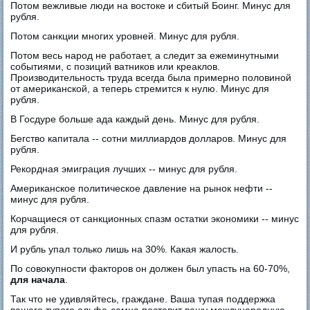
Потом вежливые люди на востоке и сбитый Боинг. Минус для
рубля.
Потом санкции многих уровней. Минус для рубля.
Потом весь народ не работает, а следит за ежеминутными
событиями, с позиций ватников или креаклов.
Производительность труда всегда была примерно половиной
от американской, а теперь стремится к нулю. Минус для
рубля.
В Госдуре больше ада каждый день. Минус для рубля.
Бегство капитала -- сотни миллиардов долларов. Минус для
рубля.
Рекордная эмиграция лучших -- минус для рубля.
Американское политическое давление на рынок нефти --
минус для рубля.
Корчащиеся от санкционных спазм остатки экономики -- минус
для рубля.
И рубль упал только лишь на 30%. Какая жалость.
По совокупности факторов он должен был упасть на 60-70%,
для начала
.
Так что не удивляйтесь, граждане. Ваша тупая поддержка
вашего тупого альфа-самца поставит вашу международную