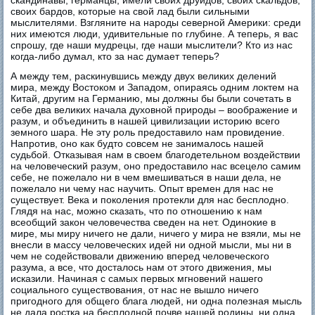
своих бардов, которые на свой лад были сильными
мыслителями. Взгляните на народы северной Америки: среди
них имеются люди, удивительные по глубине. А теперь, я вас
спрошу, где наши мудрецы, где наши мыслители? Кто из нас
когда-либо думал, кто за нас думает теперь?
А между тем, раскинувшись между двух великих делений
мира, между Востоком и Западом, опираясь одним локтем на
Китай, другим на Германию, мы должны бы были сочетать в
себе два великих начала духовной природы – воображение и
разум, и объединить в нашей цивилизации историю всего
земного шара. Не эту роль предоставило нам провидение.
Напротив, оно как будто совсем не занималось нашей
судьбой. Отказывая нам в своем благодетельном воздействии
на человеческий разум, оно предоставило нас всецело самим
себе, не пожелало ни в чем вмешиваться в наши дела, не
пожелало ни чему нас научить. Опыт времен для нас не
существует. Века и поколения протекли для нас бесплодно.
Глядя на нас, можно сказать, что по отношению к нам
всеобщий закон человечества сведен на нет. Одинокие в
мире, мы миру ничего не дали, ничего у мира не взяли, мы не
внесли в массу человеческих идей ни одной мысли, мы ни в
чем не содействовали движению вперед человеческого
разума, а все, что досталось нам от этого движения, мы
исказили. Начиная с самых первых мгновений нашего
социального существования, от нас не вышло ничего
пригодного для общего блага людей, ни одна полезная мысль
не дала ростка на бесплодной почве нашей родины, ни одна