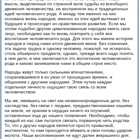
мысль; выделенные по странной воле судьбы из всеобщего
движения человечества, не восприняли мы и традиционных
идей человеческого рода. А между тем именно на них
основана жизнь народов; именно из этих идей вытекает их
будущее и происходит их нравственное развитие. Если мы
хотим подобно другим цивилизованным народам иметь свое
лицо, необходимо как-то вновь повторить у себя все
воспитание человеческого рода. Для этого мы имеем историю
народов и перед нами итоги движения веков. Без сомнения,
эта задача трудна и одному человеку, пожалуй, не исчерпать
столь обширного предмета; однако, прежде всего надо понять
в чем дело, в чем заключается это воспитание человеческого
рода и каково занимаемое нами в общем строе место.
Народы живут только сильными впечатлениями,
сохранившимися в их умах от прошедших времен, и
общением с другими народами. Этим путем каждая
отдельная личность ощущает свою связь со всем
человечеством.
Мы же, явившись на свет как незаконнорожденные дети, без
наследства, без связи с людьми, предшественниками нашими
на земле, не храним в сердцах ничего из поучений,
оставленных еще до нашего появления. Необходимо, чтобы
каждый из нас сам пытался связать порванную нить родства.
То, что у других народов является просто привычкой,
инстинктом, то нам приходится вбивать в свои головы ударом
молота. Наши воспоминания не идут далее вчерашнего дня;