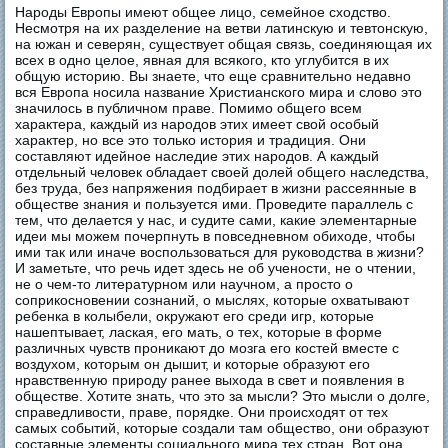
Народы Европы имеют общее лицо, семейное сходство.
Несмотря на их разделение на ветви латинскую и тевтонскую,
на южан и северян, существует общая связь, соединяющая их
всех в одно целое, явная для всякого, кто углубится в их
общую историю. Вы знаете, что еще сравнительно недавно
вся Европа носила название Христианского мира и слово это
значилось в публичном праве. Помимо общего всем
характера, каждый из народов этих имеет свой особый
характер, но все это только история и традиция. Они
составляют идейное наследие этих народов. А каждый
отдельный человек обладает своей долей общего наследства,
без труда, без напряжения подбирает в жизни рассеянные в
обществе знания и пользуется ими. Проведите параллель с
тем, что делается у нас, и судите сами, какие элементарные
идеи мы можем почерпнуть в повседневном обиходе, чтобы
ими так или иначе воспользоваться для руководства в жизни?
И заметьте, что речь идет здесь не об учености, не о чтении,
не о чем-то литературном или научном, а просто о
соприкосновении сознаний, о мыслях, которые охватывают
ребенка в колыбели, окружают его среди игр, которые
нашептывает, лаская, его мать, о тех, которые в форме
различных чувств проникают до мозга его костей вместе с
воздухом, которым он дышит, и которые образуют его
нравственную природу ранее выхода в свет и появления в
обществе. Хотите знать, что это за мысли? Это мысли о долге,
справедливости, праве, порядке. Они происходят от тех
самых событий, которые создали там общество, они образуют
составные элементы социального мира тех стран. Вот она,