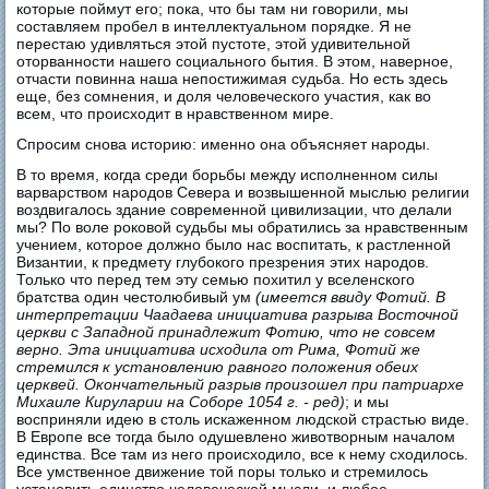
которые поймут его; пока, что бы там ни говорили, мы
составляем пробел в интеллектуальном порядке. Я не
перестаю удивляться этой пустоте, этой удивительной
оторванности нашего социального бытия. В этом, наверное,
отчасти повинна наша непостижимая судьба. Но есть здесь
еще, без сомнения, и доля человеческого участия, как во
всем, что происходит в нравственном мире.
Спросим снова историю: именно она объясняет народы.
В то время, когда среди борьбы между исполненном силы
варварством народов Севера и возвышенной мыслью религии
воздвигалось здание современной цивилизации, что делали
мы? По воле роковой судьбы мы обратились за нравственным
учением, которое должно было нас воспитать, к растленной
Византии, к предмету глубокого презрения этих народов.
Только что перед тем эту семью похитил у вселенского
братства один честолюбивый ум
(имеется ввиду Фотий. В
интерпретации Чаадаева инициатива разрыва Восточной
церкви с Западной принадлежит Фотию, что не совсем
верно. Эта инициатива исходила от Рима, Фотий же
стремился к установлению равного положения обеих
церквей. Окончательный разрыв произошел при патриархе
Михаиле Кируларии на Соборе 1054 г. - ред)
; и мы
восприняли идею в столь искаженном людской страстью виде.
В Европе все тогда было одушевлено животворным началом
единства. Все там из него происходило, все к нему сходилось.
Все умственное движение той поры только и стремилось
установить единство человеческой мысли, и любое