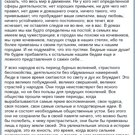
сказать, что весь мир в движении. Ни у кого нет определенной
сферы деятельности, нет хороших привычек, ни для чего нет
правил, нет даже и домашнего очага, ничего такого, что
привязывает, что пробуждает ваши симпатии, вашу любовь;
ничего устойчивого, ничего постоянного; все течет, все
исчезает, не оставляя следов ни во-вне, ни в вас. В домах
наших мы как будто определены на постой; в семьях мы
имеем вид чужестранцев; в городах мы похожи на кочевников,
мы хуже кочевников, пасущих стада в наших степях, ибо те
более привязаны к своим пустыням, нежели мы к нашим
городам. И не подумайте, что это пустяки. Бедные наши души!
Не будем прибавлять к остальным нашим бедам еще и
ложного представления о самих себе...
У всех народов есть период бурных волнений, страстного
беспокойства, деятельности без обдуманных намерений.
Люди в такое время скитаются по свету и дух их блуждает. Это
пора великих побуждений, великих свершений, великих
страстей у народов. Они тогда неистовствуют без ясного
повода, но не без пользы для грядущих поколений. Все
общества прошли через такие периоды, когда
вырабатываются самые яркие воспоминания, свои чудеса,
своя поэзия, свои самые сильные и плодотворные идеи. В
этом и состоят необходимые общественные устои. Без этого
они не сохранили бы в своей памяти ничего, что можно было
бы полюбить, к чему пристраститься, они были бы привязаны
лишь к праху земли своей. Эта увлекательная эпоха в истории
народов, это их юность; это время, когда всего сильнее
развиваются их дарования, и память о нем составляет отраду