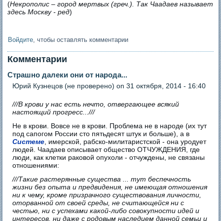
(
Некрополис – город мертвых (греч.). Так Чаадаев называет
здесь Москву - ред
)
Войдите
, чтобы оставлять комментарии
Комментарии
Страшно далеки они от народа...
Юрий Кузнецов (не проверено)
on 31 октября, 2014 - 16:40
///В крови у нас есть нечто, отвергающее всякий
настоящий прогресс...///
Не в крови. Вовсе не в крови. Проблема не в народе (их тут
под сапогом России сто пятьдесят штук и больше), а в
Системе
, имерской, рабско-милитаристской - она уродует
людей. Чаадаев описывает общество ОТЧУЖДЕНИЯ, где
люди, как клетки раковой опухоли - отчуждены, не связаны
отношениями:
///Такие растерянные существа ... тут беспечность
жизни без опыта и предвидения, не имеющая отношения
ни к чему, кроме призрачного существования личности,
оторванной от своей среды, не считающейся ни с
честью, ни с успехами какой-либо совокупности идей и
интересов, ни даже с родовым наследием данной семьи и