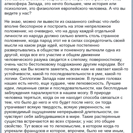
атмосфера Запада, это нечто большее, чем история или
психология, это физиология европейского человека. А что вы
видите у нас?
Не знаю, можно ли вывести из сказанного сейчас что-либо
вполне бесспорное и построить на этом непреложное
положение; но очевидно, что на душу каждой отдельной
личности из народа должно сильно влиять столь странное
положение, когда парод этот не в силах сосредоточить своей
мысли на каком ряде идей, которые постепенно
развертывались в обществе и понемногу вытекали одна из
другой, когда все его участие и общем движении
человеческого разума сводится к слепому, поверхностному,
очень часто бестолковому подражанию другим народам. Вот
почему, как Вы можете заметить, всем нам не хватает какой-то
устойчивости, какой-то последовательности в уме, какой-то
логики. Силлогизм Запада нам незнаком. В лучших головах
наших есть нечто, еще худшее, чем легковесность. Лучшие
идеи, лишенные связи и последовательности, как бесплодные
заблуждения парализуются в нашем мозгу. В природе
человека теряться, когда он не находит способа связаться с
тем, что было до него и что будет после него; он тогда
утрачивает всякую твердость, всякую уверенность; не
руководимый ощущением непрерывной длительности, он
чувствует себя заблудившимся в мире. Такие растерянные
существа встречаются во всех странах; у нас это общее
свойство. Тут вовсе не то легкомыслие, в котором когда-то
упрекали французов и которое, впрочем, было не чем иным,