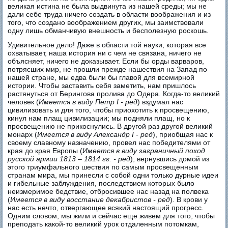
великая истина не была выдвинута из нашей среды; мы не
дали себе труда ничего создать в области воображения и из
того, что создано воображением других, мы заимствовали
одну лишь обманчивую внешность и бесполезную роскошь.
Удивительное дело! Даже в области той науки, которая все
охватывает, наша история ни с чем не связана, ничего не
объясняет, ничего не доказывает. Если бы орды варваров,
потрясших мир, не прошли прежде нашествия на Запад по
нашей стране, мы едва были бы главой для всемирной
истории. Чтобы заставить себя заметить, нам пришлось
растянуться от Берингова пролива до Одера. Когда-то великий
человек (
Имеется в виду Петр I - ред
) вздумал нас
цивилизовать и для того, чтобы приохотить к просвещению,
кинул нам плащ цивилизации; мы подняли плащ, но к
просвещению не прикоснулись. В другой раз другой великий
монарх (
Имеется в виду Александр I - ред
), приобщая нас к
своему славному назначению, провел нас победителями от
края до края Европы (
Имеется в виду заграничный поход
русской армии 1813 – 1814 гг. - ред
); вернувшись домой из
этого триумфального шествия по самым просвещенным
странам мира, мы принесли с собой одни только дурные идеи
и гибельные заблуждения, последствием которых было
неизмеримое бедствие, отбросившее нас назад на полвека
(
Имеется в виду восстание декабристов - ред
). В крови у
нас есть нечто, отвергающее всякий настоящий прогресс.
Одним словом, мы жили и сейчас еще живем для того, чтобы
преподать какой-то великий урок отдаленным потомкам,