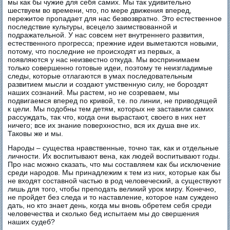
мы как бы чужие для себя самих. Мы так удивительно
шествуем во времени, что, по мере движения вперед,
пережитое пропадает для нас безвозвратно. Это естественное
последствие культуры, всецело заимствованной и
подражательной. У нас совсем нет внутреннего развития,
естественного прогресса; прежние идеи выметаются новыми,
потому, что последние не происходят из первых, а
появляются у нас неизвестно откуда. Мы воспринимаем
только совершенно готовые идеи, поэтому те неизгладимые
следы, которые отлагаются в умах последовательным
развитием мысли и создают умственную силу, не бороздят
наших сознаний. Мы растем, но не созреваем, мы
подвигаемся вперед по кривой, т.е. по линии, не приводящей
к цели. Мы подобны тем детям, которых не заставили самих
рассуждать, так что, когда они вырастают, своего в них нет
ничего; все их знание поверхностно, вся их душа вне их.
Таковы же и мы.
Народы – существа нравственные, точно так, как и отдельные
личности. Их воспитывают вена, как людей воспитывают годы.
Про нас можно сказать, что мы составляем как бы исключение
среди народов. Мы принадлежим к тем из них, которые как бы
не входят составной частью в род человеческий, а существуют
лишь для того, чтобы преподать великий урок миру. Конечно,
не пройдет без следа и то наставление, которое нам суждено
дать, но кто знает день, когда мы вновь обретем себя среди
человечества и сколько бед испытаем мы до свершения
наших судеб?