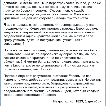
двигались с места. Весь мир перестраивался заново, у нас же
ничего не созидалось: мы по-прежнему ютились в своих
лачугах из бревен и соломы. Словом, новые судьбы
человеческого рода не для нас свершались. Хотя мы и
христиане, не для нас созревали плоды христианства.
Я вас спрашиваю: не нелепость ли господствующее у нас
предположение, будто этот прогресс народов Европы, столь
медленно совершившийся и притом под прямым и явным
воздействием одной нравственной силы, мы можем себе
сразу усвоить, даже не потрудившись узнать, как он
совершился?
Но разве мы не христиане, скажете вы, и разве нельзя быть
цивилизованным не по европейскому образцу? Да, мы без
всякого сомнения христиане, но не христиане ли и
абиссинцы? И можно быть, конечно, цивилизованным иначе,
чем в Европе; разве не цивилизована Япония, да еще и в
большей степени, чем Россия?
Повторю еще раз: разумеется, в странах Европы не все
исполнено ума, добродетели, религии, совсем нет. Но все там
таинственно подчинено силе, безраздельно царившей на
протяжении столетий; все является результатом того
продолжительного сцепления актов и идей, которым создано
теперешнее состояние общества.
Некрополис, 1829, 1 декабря.