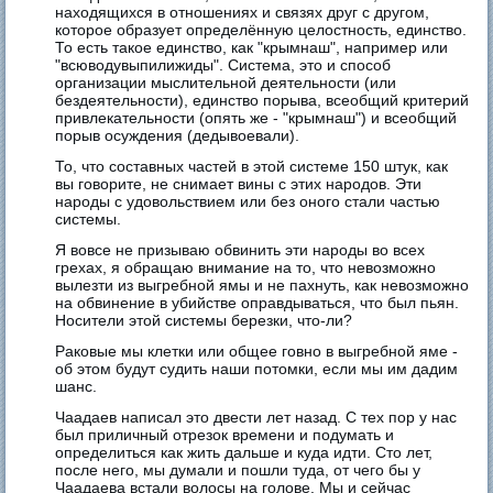
находящихся в отношениях и связях друг с другом,
которое образует определённую целостность, единство.
То есть такое единство, как "крымнаш", например или
"всюводувыпилижиды". Система, это и способ
организации мыслительной деятельности (или
бездеятельности), единство порыва, всеобщий критерий
привлекательности (опять же - "крымнаш") и всеобщий
порыв осуждения (дедывоевали).
То, что составных частей в этой системе 150 штук, как
вы говорите, не снимает вины с этих народов. Эти
народы с удовольствием или без оного стали частью
системы.
Я вовсе не призываю обвинить эти народы во всех
грехах, я обращаю внимание на то, что невозможно
вылезти из выгребной ямы и не пахнуть, как невозможно
на обвинение в убийстве оправдываться, что был пьян.
Носители этой системы березки, что-ли?
Раковые мы клетки или общее говно в выгребной яме -
об этом будут судить наши потомки, если мы им дадим
шанс.
Чаадаев написал это двести лет назад. С тех пор у нас
был приличный отрезок времени и подумать и
определиться как жить дальше и куда идти. Сто лет,
после него, мы думали и пошли туда, от чего бы у
Чаадаева встали волосы на голове. Мы и сейчас