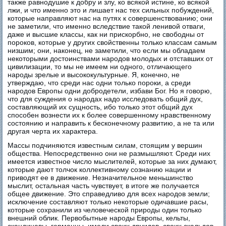
также равнодушие к добру и злу, ко всякой истине, ко всякой
лжи, и что именно это и лишает нас тех сильных побуждений,
которые направляют нас на путях к совершенствованию; они
не заметили, что именно вследствие такой ленивой отваги,
даже и высшие классы, как ни прискорбно, не свободны от
пороков, которые у других свойственны только классам самым
низшим; они, наконец, не заметили, что если мы обладаем
некоторыми достоинствами народов молодых и отставших от
цивилизации, то мы не имеем ни одного, отличающего
народы зрелые и высококультурные. Я, конечно, не
утверждаю, что среди нас одни только пороки, а среди
народов Европы одни добродетели, избави Бог. Но я говорю,
что для суждения о народах надо исследовать общий дух,
составляющий их сущность, ибо только этот общий дух
способен вознести их к более совершенному нравственному
состоянию и направить к бесконечному развитию, а не та или
другая черта их характера.
Массы подчиняются известным силам, стоящим у вершин
общества. Непосредственно они не размышляют. Среди них
имеется известное число мыслителей, которые за них думают,
которые дают толчок коллективному сознанию нации и
приводят ее в движение. Незначительное меньшинство
мыслит, остальная часть чувствует, в итоге же получается
общее движение. Это справедливо для всех народов земли;
исключение составляют только некоторые одичавшие расы,
которые сохранили из человеческой природы один только
внешний облик. Первобытные народы Европы, кельты,
скандинавы, германцы, имели своих друидов, своих скальдов,