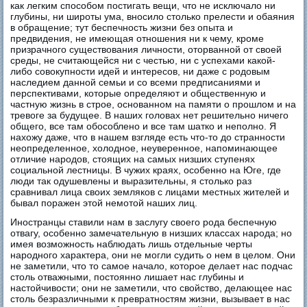
как легким способом постигать вещи, что не исключало ни
глубины, ни широты ума, вносило столько прелести и обаяния
в обращение; тут беспечность жизни без опыта и
предвидения, не имеющая отношения ни к чему, кроме
призрачного существования личности, оторванной от своей
среды, не считающейся ни с честью, ни с успехами какой-
либо совокупности идей и интересов, ни даже с родовым
наследием данной семьи и со всеми предписаниями и
перспективами, которые определяют и общественную и
частную жизнь в строе, основанном на памяти о прошлом и на
тревоге за будущее. В наших головах нет решительно ничего
общего, все там обособлено и все там шатко и неполно. Я
нахожу даже, что в нашем взгляде есть что-то до странности
неопределенное, холодное, неуверенное, напоминающее
отличие народов, стоящих на самых низших ступенях
социальной лестницы. В чужих краях, особенно на Юге, где
люди так одушевлены и выразительны, я столько раз
сравнивал лица своих земляков с лицами местных жителей и
бывал поражен этой немотой наших лиц.
Иностранцы ставили нам в заслугу своего рода беспечную
отвагу, особенно замечательную в низших классах народа; но
имея возможность наблюдать лишь отдельные черты
народного характера, они не могли судить о нем в целом. Они
не заметили, что то самое начало, которое делает нас подчас
столь отважными, постоянно лишает нас глубины и
настойчивости; они не заметили, что свойство, делающее нас
столь безразличными к превратностям жизни, вызывает в нас