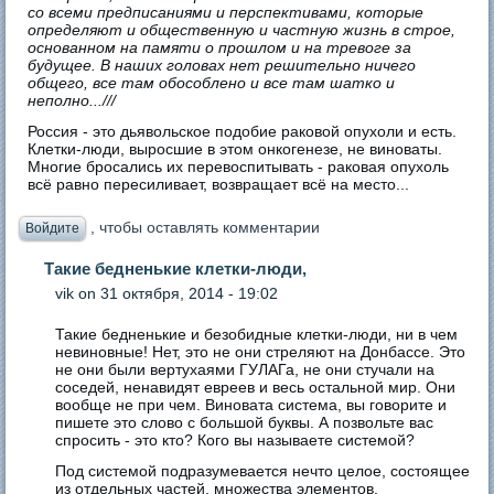
со всеми предписаниями и перспективами, которые
определяют и общественную и частную жизнь в строе,
основанном на памяти о прошлом и на тревоге за
будущее. В наших головах нет решительно ничего
общего, все там обособлено и все там шатко и
неполно...///
Россия - это дьявольское подобие раковой опухоли и есть.
Клетки-люди, выросшие в этом онкогенезе, не виноваты.
Многие бросались их перевоспитывать - раковая опухоль
всё равно пересиливает, возвращает всё на место...
, чтобы оставлять комментарии
Войдите
Такие бедненькие клетки-люди,
vik
on 31 октября, 2014 - 19:02
Такие бедненькие и безобидные клетки-люди, ни в чем
невиновные! Нет, это не они стреляют на Донбассе. Это
не они были вертухаями ГУЛАГа, не они стучали на
соседей, ненавидят евреев и весь остальной мир. Они
вообще не при чем. Виновата система, вы говорите и
пишете это слово с большой буквы. А позвольте вас
спросить - это кто? Кого вы называете системой?
Под системой подразумевается нечто целое, состоящее
из отдельных частей, множества элементов,