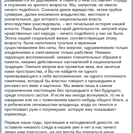
и поучение их зрелого возраста. Мы, напротив, не имели
ничего подобного. Сначала дикое варварство, затем грубое
суеверие, далее иноземное владычество, жестокое и
унизительное, дух которого национальная власть
впоследствии унаследовала, – вот печальная история нашей
юности. Поры бьющей через край деятельности, кипучей игры
нравственных сил народа – ничего подобного у нас не было.
Эпоха нашей социальной жизни, соответствующая этому
возрасту, была наполнена тусклым и мрачным
существованием без силы, без энергии, одушевляемом только
злодеяниями и смягчаемом только рабством. Никаких
чарующих воспоминаний, никаких пленительных образов в
памяти, никаких действенных наставлений в национальной
традиции. Окиньте взором все прожитые века, все занятые
нами пространства, и Вы не найдете ни одного
приковывающего к себе воспоминания, ни одного почтенного
памятника, который бы властно говорил о прошедшем и
рисовал его живо и картинно. Мы живем лишь в самом
ограниченном настоящем без прошедшего и без будущего,
среди плоского застоя. И если мы иногда волнуемся, то не в
ожидании или не с пожеланием какого-нибудь общего блага, а
в ребяческом легкомыслии младенца, когда он тянется и
протягивает руки к погремушке, которую ему показывает
кормилица...
Первые наши годы, протекшие в неподвижной дикости, не
оставили никакого следа в нашем уме и нет в нас ничего
лично нам присущего, на что могла бы опереться наша