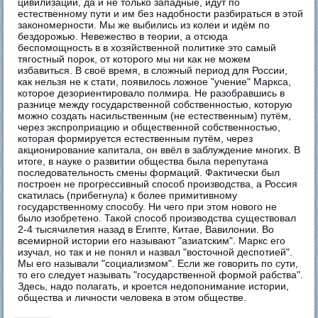
цивилизации, да и не только западные, идут по
естественному пути и им без надобности разбираться в этой
закономерности. Мы же выбились из колеи и идём по
бездорожью. Невежество в теории, а отсюда
беспомощность в в хозяйственной политике это самый
тягостный порок, от которого мы ни как не можем
избавиться. В своё время, в сложный период для России,
как нельзя не к стати, появилось ложное "учение" Маркса,
которое дезориентировало полмира. Не разобравшись в
разнице между государственной собственностью, которую
можно создать насильственным (не естественным) путём,
через экспроприацию и общественной собственностью,
которая формируется естественным путём, через
акционирование капитала, он ввёл в заблуждение многих. В
итоге, в науке о развитии общества была перепутана
последовательность смены формаций. Фактически был
построен не прогрессивный способ производства, а Россия
скатилась (прибегнула) к более примитивному
государственному способу. Ни чего при этом нового не
было изобретено. Такой способ производства существовал
2-4 тысячилетия назад в Египте, Китае, Вавилонии. Во
всемирной истории его называют "азиатским". Маркс его
изучал, но так и не понял и назвал "восточной деспотией".
Мы его называли "социализмом". Если же говорить по сути,
то его следует называть "государственной формой рабства".
Здесь, надо полагать, и кроется недопонимание истории,
общества и личности человека в этом обществе.