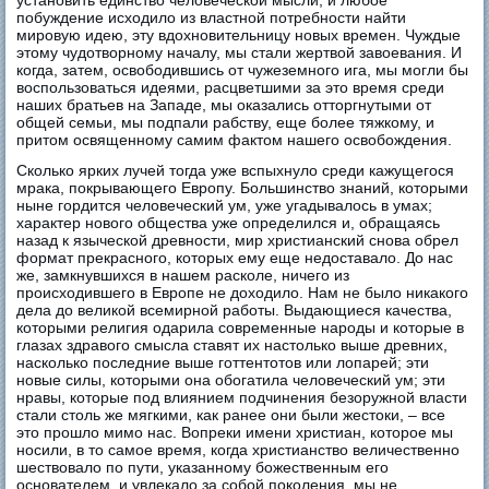
побуждение исходило из властной потребности найти
мировую идею, эту вдохновительницу новых времен. Чуждые
этому чудотворному началу, мы стали жертвой завоевания. И
когда, затем, освободившись от чужеземного ига, мы могли бы
воспользоваться идеями, расцветшими за это время среди
наших братьев на Западе, мы оказались отторгнутыми от
общей семьи, мы подпали рабству, еще более тяжкому, и
притом освященному самим фактом нашего освобождения.
Сколько ярких лучей тогда уже вспыхнуло среди кажущегося
мрака, покрывающего Европу. Большинство знаний, которыми
ныне гордится человеческий ум, уже угадывалось в умах;
характер нового общества уже определился и, обращаясь
назад к языческой древности, мир христианский снова обрел
формат прекрасного, которых ему еще недоставало. До нас
же, замкнувшихся в нашем расколе, ничего из
происходившего в Европе не доходило. Нам не было никакого
дела до великой всемирной работы. Выдающиеся качества,
которыми религия одарила современные народы и которые в
глазах здравого смысла ставят их настолько выше древних,
насколько последние выше готтентотов или лопарей; эти
новые силы, которыми она обогатила человеческий ум; эти
нравы, которые под влиянием подчинения безоружной власти
стали столь же мягкими, как ранее они были жестоки, – все
это прошло мимо нас. Вопреки имени христиан, которое мы
носили, в то самое время, когда христианство величественно
шествовало по пути, указанному божественным его
основателем, и увлекало за собой поколения, мы не