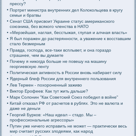
прессу?
Портрет министра внутренних дел Колокольцева в кругу
семьи и братвы
Сенат США присвоит Украине статус американского
союзника, без всякого членства в НАТО
«Мерзейшая, наглая, бесстыжая, глупая и алчная власть»
Я был поражен до растерянности, а уважение к восставшим
стало безмерным
Правда, господа, все-таки всплывет, и она гораздо
страшнее, чем вы думаете
Почему я никогда больше не повешу на машину
георгиевскую ленту
Политическая активность в России вновь набирает силу
Ядерный блеф России для внутреннего пользования
Лев Термен - похороненный заживо
Виктор Ерофеев: Как тут жить дальше?
Марк Солонин "Как Советский Союз победил в войне"
Китай отказал РФ от расчетов в рублях. Это не валюта и
даже не деньги
Георгий Бурков: «Наш идеал – стадо. Мы –
профессиональные агрессоры»
Путин уже ничего исправить не может — практически весь
мир считает русских злодеями, как народ