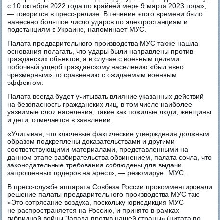
с 10 октября 2022 года по крайней мере 9 марта 2023 года»,
— говорится в пресс-релизе. В течение этого времени было
нанесено большое число ударов по электростанциям и
подстанциям в Украине, напоминает МУС.
Палата предварительного производства МУС также нашла
основания полагать, что удары были направлены против
гражданских объектов, а в случае с военным целями
побочный ущерб гражданскому населению «был явно
чрезмерным» по сравнению с ожидаемым военным
эффектом.
Палата всегда будет учитывать влияние указанных действий
на безопасность гражданских лиц, в том числе наиболее
уязвимые слои населения, такие как пожилые люди, женщины
и дети, отмечается в заявлении.
«Учитывая, что ключевые фактические утверждения должным
образом подкреплены доказательствами и другими
соответствующими материалами, представленными на
данном этапе разбирательства обвинением, палата сочла, что
законодательные требования соблюдены для выдачи
запрошенных ордеров на арест», — резюмирует МУС.
В пресс-службе аппарата Совбеза России прокомментировали
решение палаты предварительного производства МУС так:
«Это сотрясание воздуха, поскольку юрисдикция МУС
не распространяется на Россию, и принято в рамках
гибридной войны Запада против нашей страны» (цитата по