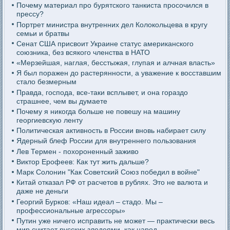
Почему материал про бурятского танкиста просочился в
прессу?
Портрет министра внутренних дел Колокольцева в кругу
семьи и братвы
Сенат США присвоит Украине статус американского
союзника, без всякого членства в НАТО
«Мерзейшая, наглая, бесстыжая, глупая и алчная власть»
Я был поражен до растерянности, а уважение к восставшим
стало безмерным
Правда, господа, все-таки всплывет, и она гораздо
страшнее, чем вы думаете
Почему я никогда больше не повешу на машину
георгиевскую ленту
Политическая активность в России вновь набирает силу
Ядерный блеф России для внутреннего пользования
Лев Термен - похороненный заживо
Виктор Ерофеев: Как тут жить дальше?
Марк Солонин "Как Советский Союз победил в войне"
Китай отказал РФ от расчетов в рублях. Это не валюта и
даже не деньги
Георгий Бурков: «Наш идеал – стадо. Мы –
профессиональные агрессоры»
Путин уже ничего исправить не может — практически весь
мир считает русских злодеями, как народ