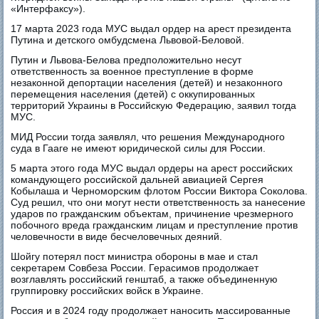
«Интерфаксу»).
17 марта 2023 года МУС выдал ордер на арест президента
Путина и детского омбудсмена Львовой-Беловой.
Путин и Львова-Белова предположительно несут
ответственность за военное преступление в форме
незаконной депортации населения (детей) и незаконного
перемещения населения (детей) с оккупированных
территорий Украины в Российскую Федерацию, заявил тогда
МУС.
МИД России тогда заявлял, что решения Международного
суда в Гааге не имеют юридической силы для России.
5 марта этого года МУС выдал ордеры на арест российских
командующего российской дальней авиацией Сергея
Кобылаша и Черноморским флотом России Виктора Соколова.
Суд решил, что они могут нести ответственность за нанесение
ударов по гражданским объектам, причинение чрезмерного
побочного вреда гражданским лицам и преступление против
человечности в виде бесчеловечных деяний.
Шойгу потерял пост министра обороны в мае и стал
секретарем Совбеза России. Герасимов продолжает
возглавлять российский генштаб, а также объединенную
группировку российских войск в Украине.
Россия и в 2024 году продолжает наносить массированные