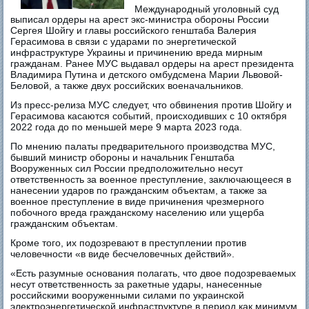
Международный уголовный суд
выписал ордеры на арест экс-министра обороны России
Сергея Шойгу и главы российского генштаба Валерия
Герасимова в связи с ударами по энергетической
инфраструктуре Украины и причинению вреда мирным
гражданам. Ранее МУС выдавал ордеры на арест президента
Владимира Путина и детского омбудсмена Марии Львовой-
Беловой, а также двух российских военачальников.
Из пресс-релиза МУС следует, что обвинения против Шойгу и
Герасимова касаются событий, происходивших с 10 октября
2022 года до по меньшей мере 9 марта 2023 года.
По мнению палаты предварительного производства МУС,
бывший министр обороны и начальник Генштаба
Вооруженных сил России предположительно несут
ответственность за военное преступление, заключающееся в
нанесении ударов по гражданским объектам, а также за
военное преступление в виде причинения чрезмерного
побочного вреда гражданскому населению или ущерба
гражданским объектам.
Кроме того, их подозревают в преступлении против
человечности «в виде бесчеловечных действий».
«Есть разумные основания полагать, что двое подозреваемых
несут ответственность за ракетные удары, нанесенные
российскими вооруженными силами по украинской
электроэнергетической инфраструктуре в период как минимум