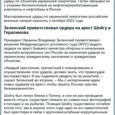
удары по объектам украинской энергетики. Путин связывал их
с атаками беспилотников на нефтеперерабатывающие
комплексы и нефтебазы в России.
Массированные удары по украинской энергетике российские
военные начали наносить с октября 2022 года.
Зеленский приветствовал ордера на арест Шойгу и
Герасимова
Президент Украины Владимир Зеленский приветствовал
решение Международного уголовного суда (МУС) выдать
ордера на арест бывшего министра обороны и начальника
генштаба вооруженных сил России за нанесение ударов по
украинскому гражданскому населению и гражданским
объектам.
«Каждый преступник, причастный к планированию и
осуществлению этих ударов, должен знать, что правосудие
восторжествует. И мы надеемся увидеть их за решеткой, –
сказал Зеленский во вторник. – Мы с нетерпением ждем
новых ордеров на арест, чтобы лишить Россию чувства
безнаказанности».
Шойгу был лично близок к Путину, и они не раз проводили
вместе отпуск; существует немало их совместных фотографий
в походах и на рыбалке. Позиции Шойгу существенно ослабли
после того, как в апреле этого года один из его заместителей
был арестован в связи с крупномасштабным коррупционным