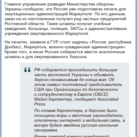
Главное управление разведки Министерства обороны
Украины сообщило, что Россия уже подготовила печати для
оккупационных администраций Мариуполя. По его данным,
заказ на их изготовление получил ряд частных предприятий
Ростовской области. Такие штампы получат учебные
заведения, больницы, полиция, ЗАГСы и административные
учреждения оккупированного Мариуполя.
На печатях, заявили в ГУР, стоит надпись «Россия, республика
Донбасс, Мариуполь, военно-гражданская администрация».
Кроме того, в июне Россия собирается ввести аналогичные
штампы и для оккупированного Херсона.
РФ собирается присоединить большую
часть восточной Украины и объявить
Херсон независимым до конца мая. Об
этом заявил постоянный представитель
США при Организации по безопасности
и сотрудничеству в Европе (ОБСЕ)
Майкл Карпентер, сообщает Associated
Press.
По словам Карпентера, в Херсоне были
похищены мэры и местные законодатели,
отключены интернет и мобильная связь, а
вскоре будет введена русская школьная
программа.
Ранее зампред военно-гражданской