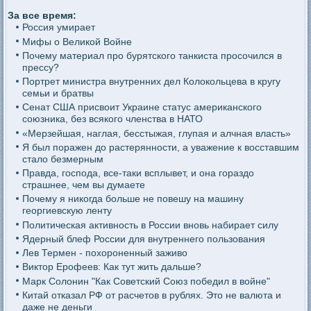
За все время:
Россия умирает
Мифы о Великой Войне
Почему материал про бурятского танкиста просочился в
прессу?
Портрет министра внутренних дел Колокольцева в кругу
семьи и братвы
Сенат США присвоит Украине статус американского
союзника, без всякого членства в НАТО
«Мерзейшая, наглая, бесстыжая, глупая и алчная власть»
Я был поражен до растерянности, а уважение к восставшим
стало безмерным
Правда, господа, все-таки всплывет, и она гораздо
страшнее, чем вы думаете
Почему я никогда больше не повешу на машину
георгиевскую ленту
Политическая активность в России вновь набирает силу
Ядерный блеф России для внутреннего пользования
Лев Термен - похороненный заживо
Виктор Ерофеев: Как тут жить дальше?
Марк Солонин "Как Советский Союз победил в войне"
Китай отказал РФ от расчетов в рублях. Это не валюта и
даже не деньги