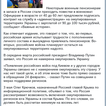
Некоторым военным пенсионерам
в запасе в России стали приходить повестки в военкомат.
Офицерам в возрасте от 40 до 60 лет предложили подписать
контракт на службу в «администрации» на оккупированных
территориях Украины с зарплатой от 90 до 100 тысяч рублей,
сообщают «Важные истории».
Как отмечает издание, это говорит о том, что, во-первых,
российская армия испытывает трудности с пополнением
личного состава и вынуждена привлекать пенсионеров. Во-
вторых, российские войска планируют остаться на
оккупированных территориях надолго.
В середине марта российский президент Владимир Путин
заявил, что Россия не намерена оккупировать Украину.
«Появление российских войск под Киевом и у других городов
Украины связано не с намерением оккупировать эту страну. У
нас нет такой цели, и об этом мною тоже было прямо сказано
в обращении 24 февраля», - сказал Путин на совещании о
мерах поддержки регионов.
3 мая Олег Крючков, назначенный Россией главой Крыма по
информационной политике, объявил о том, что Россия
рассматривает возможность включения оккупированных
регионов юга Украины в состав Крыма. По его словам, он
должен быть рассчитан минимум на восемь лет.