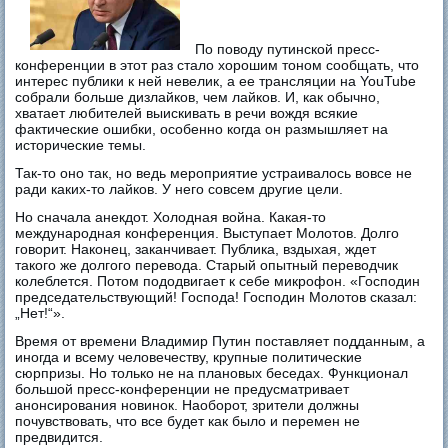
По поводу путинской пресс-
конференции в этот раз стало хорошим тоном сообщать, что
интерес публики к ней невелик, а ее трансляции на YouTube
собрали больше дизлайков, чем лайков. И, как обычно,
хватает любителей выискивать в речи вождя всякие
фактические ошибки, особенно когда он размышляет на
исторические темы.
Так-то оно так, но ведь мероприятие устраивалось вовсе не
ради каких-то лайков. У него совсем другие цели.
Но сначала анекдот. Холодная война. Какая-то
международная конференция. Выступает Молотов. Долго
говорит. Наконец, заканчивает. Публика, вздыхая, ждет
такого же долгого перевода. Старый опытный переводчик
колеблется. Потом пододвигает к себе микрофон. «Господин
председательствующий! Господа! Господин Молотов сказал:
„Нет!“».
Время от времени Владимир Путин поставляет подданным, а
иногда и всему человечеству, крупные политические
сюрпризы. Но только не на плановых беседах. Функционал
большой пресс-конференции не предусматривает
анонсирования новинок. Наоборот, зрители должны
почувствовать, что все будет как было и перемен не
предвидится.