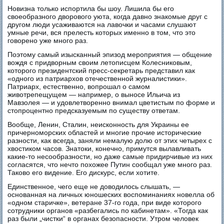
Новизна только испортила бы шоу. Лишила бы его
своеобразного дворового уюта, когда давно знакомые друг с
другом люди усаживаются на лавочки и часами слушают
умные речи, вся прелесть которых именно в том, что это
говорено уже много раз.
Поэтому самый изысканный эпизод мероприятия — общение
вождя с придворным своим летописцем Колесниковым,
которого президентский пресс-секретарь представил как
«одного из патриархов отечественной журналистики».
Патриарх, естественно, вопрошал о самом
животрепещущем — например, о выносе Ильича из
Мавзолея — и удовлетворенно внимал цветистым по форме и
стопроцентно предсказуемым по существу ответам.
Вообще, Ленин, Сталин, неисконность для Украины ее
причерноморских областей и многие прочие исторические
разности, как всегда, заняли немалую долю от этих четырех с
хвостиком часов. Знатоки, конечно, примутся вылавливать
какие-то несообразности, но даже самые придирчивые из них
согласятся, что нечто похожее Путин сообщал уже много раз.
Таково его видение. Его дискурс, если хотите.
Единственное, чего еще не доводилось слышать, —
основанная на личных юношеских воспоминаниях новелла об
«одном старичке», ветеране 37-го года, при виде которого
сотрудники органов «разбегались по кабинетам». «Тогда как
раз были „чистки“ в органах безопасности. Утром человек