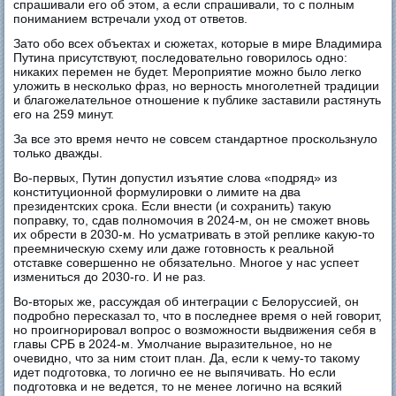
спрашивали его об этом, а если спрашивали, то с полным
пониманием встречали уход от ответов.
Зато обо всех объектах и сюжетах, которые в мире Владимира
Путина присутствуют, последовательно говорилось одно:
никаких перемен не будет. Мероприятие можно было легко
уложить в несколько фраз, но верность многолетней традиции
и благожелательное отношение к публике заставили растянуть
его на 259 минут.
За все это время нечто не совсем стандартное проскользнуло
только дважды.
Во-первых, Путин допустил изъятие слова «подряд» из
конституционной формулировки о лимите на два
президентских срока. Если внести (и сохранить) такую
поправку, то, сдав полномочия в 2024-м, он не сможет вновь
их обрести в 2030-м. Но усматривать в этой реплике какую-то
преемническую схему или даже готовность к реальной
отставке совершенно не обязательно. Многое у нас успеет
измениться до 2030-го. И не раз.
Во-вторых же, рассуждая об интеграции с Белоруссией, он
подробно пересказал то, что в последнее время о ней говорит,
но проигнорировал вопрос о возможности выдвижения себя в
главы СРБ в 2024-м. Умолчание выразительное, но не
очевидно, что за ним стоит план. Да, если к чему-то такому
идет подготовка, то логично ее не выпячивать. Но если
подготовка и не ведется, то не менее логично на всякий