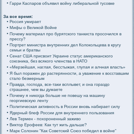
Гарри Каспаров объявил войну либеральной тусовке
За все время:
Россия умирает
Мифы о Великой Войне
Почему материал про бурятского танкиста просочился в
прессу?
Портрет министра внутренних дел Колокольцева в кругу
семьи и братвы
Сенат США присвоит Украине статус американского
союзника, без всякого членства в НАТО
«Мерзейшая, наглая, бесстыжая, глупая и алчная власть»
Я был поражен до растерянности, а уважение к восставшим
стало безмерным
Правда, господа, все-таки всплывет, и она гораздо
страшнее, чем вы думаете
Почему я никогда больше не повешу на машину
георгиевскую ленту
Политическая активность в России вновь набирает силу
Ядерный блеф России для внутреннего пользования
Лев Термен - похороненный заживо
Виктор Ерофеев: Как тут жить дальше?
Марк Солонин "Как Советский Союз победил в войне"