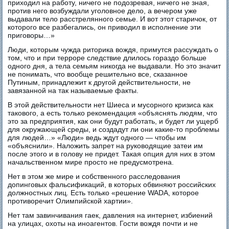
приходил на работу, ничего не подозревая, ничего не зная,
против него возбуждали уголовное дело, а вечером уже
выдавали тело расстрелянного семье. И вот этот старичок, от
которого все разбегались, он приводил в исполнение эти
приговоры…»
Люди, которым чужда риторика вождя, примутся рассуждать о
том, что и при терроре следствие длилось гораздо больше
одного дня, а тела семьям никогда не выдавали. Но это значит
не понимать, что вообще решительно все, сказанное
Путиным, принадлежит к другой действительности, не
завязанной на так называемые факты.
В этой действительности нет Шиеса и мусорного кризиса как
такового, а есть только рекомендация «объяснять людям, что
это за предприятия, как они будут работать, и будет ли ущерб
для окружающей среды, и создадут ли они какие-то проблемы
для людей…» «Люди» ведь ждут одного — чтобы им
«объяснили». Наложить запрет на руководящие затеи им
после этого и в голову не придет. Такая опция для них в этом
начальственном мире просто не предусмотрена.
Нет в этом же мире и собственного расследования
допинговых фальсификаций, в которых обвиняют российских
должностных лиц. Есть только «решение WADA, которое
противоречит Олимпийской хартии».
Нет там завинчивания гаек, давления на интернет, избиений
на улицах, охоты на иноагентов. Гости вождя почти и не