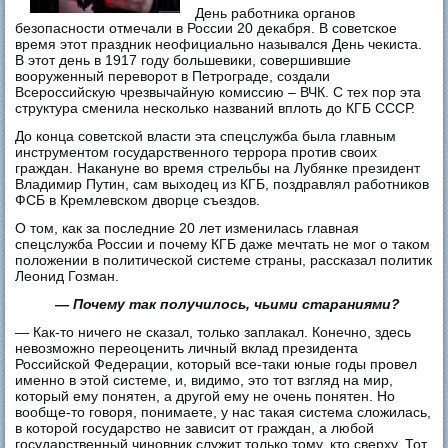
День работника органов
безопасности отмечали в России 20 декабря. В советское
время этот праздник неофициально назывался День чекиста.
В этот день в 1917 году большевики, совершившие
вооруженный переворот в Петрограде, создали
Всероссийскую чрезвычайную комиссию – ВЧК. С тех пор эта
структура сменила несколько названий вплоть до КГБ СССР.
До конца советской власти эта спецслужба была главным
инструментом государственного террора против своих
граждан. Накануне во время стрельбы на Лубянке президент
Владимир Путин, сам выходец из КГБ, поздравлял работников
ФСБ в Кремлевском дворце съездов.
О том, как за последние 20 лет изменилась главная
спецслужба России и почему КГБ даже мечтать не мог о таком
положении в политической системе страны, рассказал политик
Леонид Гозман.
— Почему так получилось, чьими стараниями?
— Как-то ничего не сказал, только заплакал. Конечно, здесь
невозможно переоценить личный вклад президента
Российской Федерации, который все-таки юные годы провел
именно в этой системе, и, видимо, это тот взгляд на мир,
который ему понятен, а другой ему не очень понятен. Но
вообще-то говоря, понимаете, у нас такая система сложилась,
в которой государство не зависит от граждан, а любой
государственный чиновник служит только тому, кто сверху. Тот,