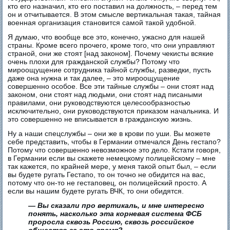
кто его назначил, кто его поставил на должность, – перед тем
он и отчитывается. В этом смысле вертикальная такая, тайная
военная организация становится самой такой удобной.
Я думаю, что вообще все это, конечно, ужасно для нашей
страны. Кроме всего прочего, кроме того, что они управляют
страной, они же стоят [над законом]. Почему чекисты всякие
очень плохи для гражданской службы? Потому что
мироощущение сотрудника тайной службы, разведки, пусть
даже она нужна и так далее, – это мироощущение
совершенно особое. Все эти тайные службы – они стоят над
законом, они стоят над людьми, они стоят над писаными
правилами, они руководствуются целесообразностью
исключительно, они руководствуются приказом начальника. И
это совершенно не вписывается в гражданскую жизнь.
Ну а наши спецслужбы – они же в крови по уши. Вы можете
себе представить, чтобы в Германии отмечался День гестапо?
Потому что совершенно невозможное это дело. Кстати говоря,
в Германии если вы скажете немецкому полицейскому – мне
так кажется, по крайней мере, у меня такой опыт был, – если
вы будете ругать Гестапо, то он точно не обидится на вас,
потому что он-то не гестаповец, он полицейский просто. А
если вы нашим будете ругать ВЧК, то они обидятся.
— Вы сказали про вертикаль, и мне интересно
понять, насколько эта корневая система ФСБ
проросла сквозь Россию, сквозь российское