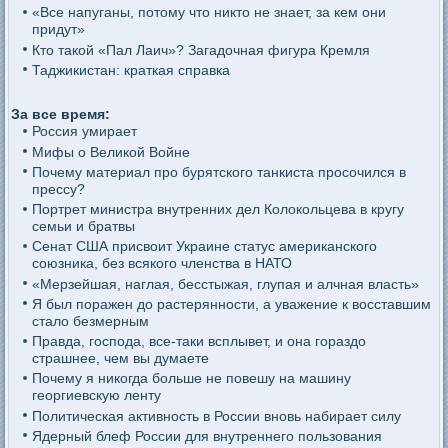
«Все напуганы, потому что никто не знает, за кем они
придут»
Кто такой «Пал Лаич»? Загадочная фигура Кремля
Таджикистан: краткая справка
За все время:
Россия умирает
Мифы о Великой Войне
Почему материал про бурятского танкиста просочился в
прессу?
Портрет министра внутренних дел Колокольцева в кругу
семьи и братвы
Сенат США присвоит Украине статус американского
союзника, без всякого членства в НАТО
«Мерзейшая, наглая, бесстыжая, глупая и алчная власть»
Я был поражен до растерянности, а уважение к восставшим
стало безмерным
Правда, господа, все-таки всплывет, и она гораздо
страшнее, чем вы думаете
Почему я никогда больше не повешу на машину
георгиевскую ленту
Политическая активность в России вновь набирает силу
Ядерный блеф России для внутреннего пользования