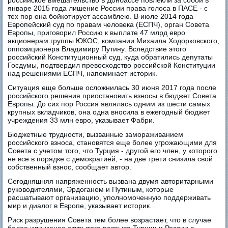
российское вмешательство в Донбассе повлекли за собой в
январе 2015 года лишение России права голоса в ПАСЕ - с
тех пор она бойкотирует ассамблею. В июле 2014 года
Европейский суд по правам человека (ЕСПЧ), орган Совета
Европы, приговорил Россию к выплате 47 млрд евро
акционерам группы ЮКОС, компании Михаила Ходорковского,
оппозиционера Владимиру Путину. Вследствие этого
российский Конституционный суд, куда обратились депутаты
Госдумы, подтвердил превосходство российской Конституции
над решениями ЕСПЧ, напоминает историк.
Ситуация еще больше осложнилась 30 июня 2017 года после
российского решения приостановить взносы в бюджет Совета
Европы. До сих пор Россия являлась одним из шести самых
крупных вкладчиков, она одна вносила в ежегодный бюджет
учреждения 33 млн евро, указывает Фабри.
Бюджетные трудности, вызванные замораживанием
российского взноса, становятся еще более угрожающими для
Совета с учетом того, что Турция - другой его член, у которого
не все в порядке с демократией, - на две трети снизила свой
собственный взнос, сообщает автор.
Сегодняшняя напряженность вызвана двумя авторитарными
руководителями, Эрдоганом и Путиным, которые
расшатывают организацию, уполномоченную поддерживать
мир и диалог в Европе, указывает историк.
Риск разрушения Совета тем более возрастает, что в случае