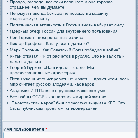
Правда, господа, все-таки всплывет, и она гораздо
страшнее, чем вы думаете
Почему я никогда больше не повешу на машину
георгиевскую ленту
Политическая активность в России вновь набирает силу
Ядерный блеф России для внутреннего пользования
Лев Термен - похороненный заживо
Виктор Ерофеев: Как тут жить дальше?
Марк Солонин "Как Советский Союз победил в войне"
Китай отказал РФ от расчетов в рублях. Это не валюта и
даже не деньги
Георгий Бурков: «Наш идеал – стадо. Мы –
профессиональные агрессоры»
Путин уже ничего исправить не может — практически весь
мир считает русских злодеями, как народ
Академик И.П.Павлов о русском массовом уме
Все войны СССР - хронология «мирной жизни»
"Палестинский народ" был полностью выдуман КГБ. Это
было лубянским проектом, спецоперацией
Имя пользователя
*