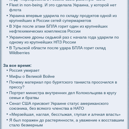
Fleet in non-being. И это сделала Украина, у которой нет
флота
Украина впервые ударила по складу продуктов одной из
крупнейших в России сетей супермаркетов
В Уфе после атаки БПЛА горит один из крупнейших
нефтехимических комплексов России
Украинские дроны седьмой раз с начала года ударили по
одному из крупнейших НПЗ России
В Тульской области после удара БПЛА горит склад
Wildberries
За все время:
Россия умирает
Мифы о Великой Войне
Почему материал про бурятского танкиста просочился в
прессу?
Портрет министра внутренних дел Колокольцева в кругу
семьи и братвы
Сенат США присвоит Украине статус американского
союзника, без всякого членства в НАТО
«Мерзейшая, наглая, бесстыжая, глупая и алчная власть»
Я был поражен до растерянности, а уважение к восставшим
стало безмерным