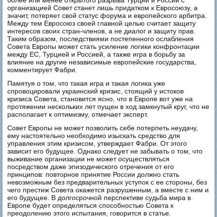
более или менее открытого разрыва Турции и России с
организацией Совет станет лишь придатком к Евросоюзу, а
значит, потеряет свой статус форума и европейского арбитра.
Между тем Евросоюз своей главной целью считает защиту
интересов своих стран-членов, а не диалог и защиту прав.
Таким образом, последствиями постепенного ослабления
Совета Европы может стать усиление логики конфронтации
между ЕС, Турцией и Россией, а также игра в борьбу за
влияние на другие независимые европейские государства,
комментирует Фабри.
Памятуя о том, что такая игра и такая логика уже
спровоцировали украинский кризис, стоящий у истоков
кризиса Совета, становится ясно, что в Европе вот уже на
протяжении нескольких лет пущен в ход замкнутый круг, что не
располагает к оптимизму, отмечает эксперт.
Совет Европы не может позволить себе потерпеть неудачу,
ему настоятельно необходимо изыскать средство для
управления этим кризисом, утверждает Фабри. От этого
зависит его будущее. Однако следует не забывать о том, что
выживание организации не может осуществляться
посредством даже эпизодического отречения от его
принципов: повторное принятие России должно стать
невозможным без предварительных уступок с ее стороны, без
чего престиж Совета окажется разрушенным, а вместе с ним и
его будущее. В долгосрочной перспективе судьба мира в
Европе будет определяться способностью Совета к
преодолению этого испытания, говорится в статье.