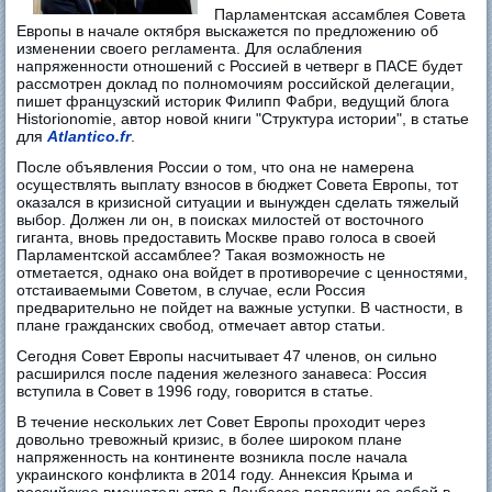
Парламентская ассамблея Совета
Европы в начале октября выскажется по предложению об
изменении своего регламента. Для ослабления
напряженности отношений с Россией в четверг в ПАСЕ будет
рассмотрен доклад по полномочиям российской делегации,
пишет французский историк Филипп Фабри, ведущий блога
Historionomie, автор новой книги "Структура истории", в статье
для
Atlantico.fr
.
После объявления России о том, что она не намерена
осуществлять выплату взносов в бюджет Совета Европы, тот
оказался в кризисной ситуации и вынужден сделать тяжелый
выбор. Должен ли он, в поисках милостей от восточного
гиганта, вновь предоставить Москве право голоса в своей
Парламентской ассамблее? Такая возможность не
отметается, однако она войдет в противоречие с ценностями,
отстаиваемыми Советом, в случае, если Россия
предварительно не пойдет на важные уступки. В частности, в
плане гражданских свобод, отмечает автор статьи.
Сегодня Совет Европы насчитывает 47 членов, он сильно
расширился после падения железного занавеса: Россия
вступила в Совет в 1996 году, говорится в статье.
В течение нескольких лет Совет Европы проходит через
довольно тревожный кризис, в более широком плане
напряженность на континенте возникла после начала
украинского конфликта в 2014 году. Аннексия Крыма и