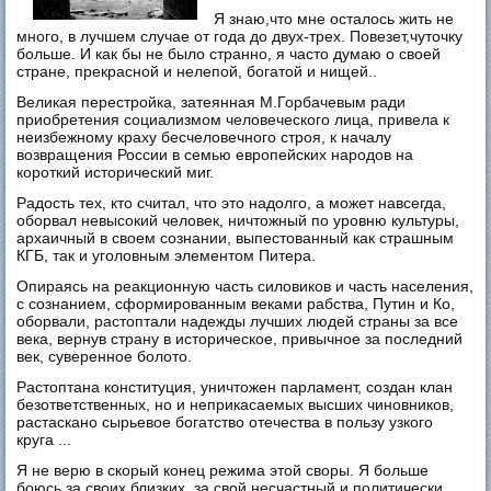
Я знаю,что мне осталось жить не
много, в лучшем случае от года до двух-трех. Повезет,чуточку
больше. И как бы не было странно, я часто думаю о своей
стране, прекрасной и нелепой, богатой и нищей..
Великая перестройка, затеянная М.Горбачевым ради
приобретения социализмом человеческого лица, привела к
неизбежному краху бесчеловечного строя, к началу
возвращения России в семью европейских народов на
короткий исторический миг.
Радость тех, кто считал, что это надолго, а может навсегда,
оборвал невысокий человек, ничтожный по уровню культуры,
архаичный в своем сознании, выпестованный как страшным
КГБ, так и уголовным элементом Питера.
Опираясь на реакционную часть силовиков и часть населения,
с сознанием, сформированным веками рабства, Путин и Ко,
оборвали, растоптали надежды лучших людей страны за все
века, вернув страну в историческое, привычное за последний
век, суверенное болото.
Растоптана конституция, уничтожен парламент, создан клан
безответственных, но и неприкасаемых высших чиновников,
растаскано сырьевое богатство отечества в пользу узкого
круга ...
Я не верю в скорый конец режима этой своры. Я больше
боюсь за своих близких, за свой несчастный и политически