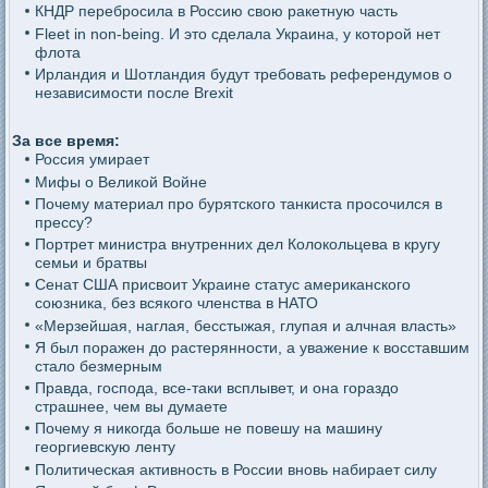
КНДР перебросила в Россию свою ракетную часть
Fleet in non-being. И это сделала Украина, у которой нет
флота
Ирландия и Шотландия будут требовать референдумов о
независимости после Brexit
За все время:
Россия умирает
Мифы о Великой Войне
Почему материал про бурятского танкиста просочился в
прессу?
Портрет министра внутренних дел Колокольцева в кругу
семьи и братвы
Сенат США присвоит Украине статус американского
союзника, без всякого членства в НАТО
«Мерзейшая, наглая, бесстыжая, глупая и алчная власть»
Я был поражен до растерянности, а уважение к восставшим
стало безмерным
Правда, господа, все-таки всплывет, и она гораздо
страшнее, чем вы думаете
Почему я никогда больше не повешу на машину
георгиевскую ленту
Политическая активность в России вновь набирает силу