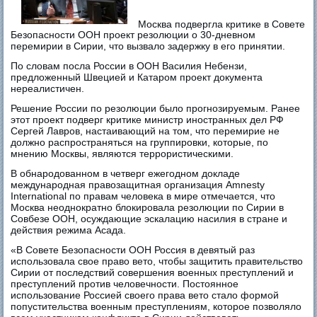
Москва подвергла критике в Совете
Безопасности ООН проект резолюции о 30-дневном
перемирии в Сирии, что вызвало задержку в его принятии.
По словам посла России в ООН Василия Небензи,
предложенный Швецией и Катаром проект документа
нереалистичен.
Решение России по резолюции было прогнозируемым. Ранее
этот проект подверг критике министр иностранных дел РФ
Сергей Лавров, настаивающий на том, что перемирие не
должно распространяться на группировки, которые, по
мнению Москвы, являются террористическими.
В обнародованном в четверг ежегодном докладе
международная правозащитная организация Amnesty
International по правам человека в мире отмечается, что
Москва неоднократно блокировала резолюции по Сирии в
Совбезе ООН, осуждающие эскалацию насилия в стране и
действия режима Асада.
«В Совете Безопасности ООН Россия в девятый раз
использовала свое право вето, чтобы защитить правительство
Сирии от последствий совершения военных преступлений и
преступлений против человечности. Постоянное
использование Россией своего права вето стало формой
попустительства военным преступлениям, которое позволяло