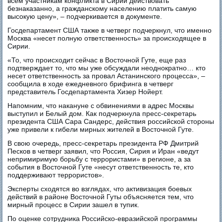
всем участникам конфликта в Сирии действовать
безнаказанно, а гражданскому населению платить самую
высокую цену», – подчеркивается в документе.
Госдепартамент США также в четверг подчеркнул, что именно
Москва «несет полную ответственность» за происходящее в
Сирии.
«То, что происходит сейчас в Восточной Гуте, еще раз
подтверждает то, что мы уже обсуждали неоднократно… кто
несет ответственность за провал Астанинского процесса», –
сообщила в ходе ежедневного брифинга в четверг
представитель Госдепартамента Хизер Нойерт.
Напомним, что накануне с обвинениями в адрес Москвы
выступил и Белый дом. Как подчеркнула пресс-секретарь
президента США Сара Сандерс, действия российской стороны
уже привели к гибели мирных жителей в Восточной Гуте.
В свою очередь, пресс-секретарь президента РФ Дмитрий
Песков в четверг заявил, что Россия, Сирия и Иран «ведут
непримиримую борьбу с террористами» в регионе, а за
события в Восточной Гуте «несут ответственность те, кто
поддерживают террористов».
Эксперты сходятся во взглядах, что активизация боевых
действий в районе Восточной Гуты объясняется тем, что
мирный процесс в Сирии зашел в тупик.
По оценке сотрудника Российско-евразийской программы