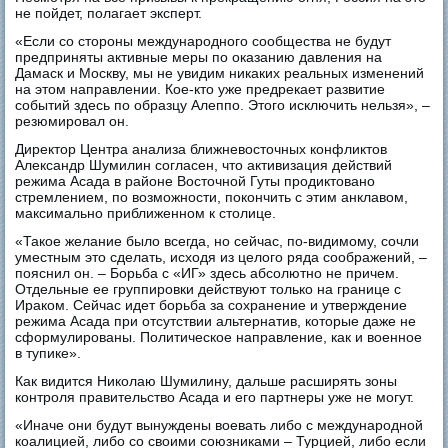
не пойдет, полагает эксперт.
«Если со стороны международного сообщества не будут
предприняты активные меры по оказанию давления на
Дамаск и Москву, мы не увидим никаких реальных изменений
на этом направлении. Кое-кто уже предрекает развитие
событий здесь по образцу Алеппо. Этого исключить нельзя», –
резюмировал он.
Директор Центра анализа ближневосточных конфликтов
Александр Шумилин согласен, что активизация действий
режима Асада в районе Восточной Гуты продиктовано
стремлением, по возможности, покончить с этим анклавом,
максимально приближенном к столице.
«Такое желание было всегда, но сейчас, по-видимому, сочли
уместным это сделать, исходя из целого ряда соображений, –
пояснил он. – Борьба с «ИГ» здесь абсолютно не причем.
Отдельные ее группировки действуют только на границе с
Ираком. Сейчас идет борьба за сохранение и утверждение
режима Асада при отсутствии альтернатив, которые даже не
сформулированы. Политическое направление, как и военное
в тупике».
Как видится Николаю Шумилину, дальше расширять зоны
контроля правительство Асада и его партнеры уже не могут.
«Иначе они будут вынуждены воевать либо с международной
коалицией, либо со своими союзниками – Турцией, либо если