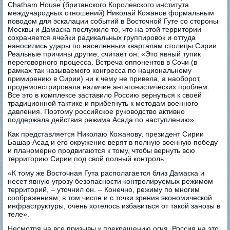
Chatham House (британского Королевского института
международных отношений) Николай Кожанов формальным
поводом для эскалации событий в Восточной Гуте со стороны
Москвы и Дамаска послужило то, что на этой территории
сохраняется ячейки радикальных группировок и оттуда
наносились удары по населенным кварталам столицы Сирии.
Реальные причины другие, считает он: «Это явный тупик
переговорного процесса. Встреча оппонентов в Сочи (в
рамках так называемого конгресса по национальному
примирению в Сирии) ни к чему не привела, а наоборот,
продемонстрировала наличие антагонистических проблем.
Все это в комплексе заставило Россию вернуться к своей
традиционной тактике и прибегнуть к методам военного
давления. Поэтому российское руководство активно
поддержала действия режима Асада по наступлению».
Как представляется Николаю Кожанову, президент Сирии
Башар Асад и его окружение верят в полную военную победу
и планомерно продвигаются к тому, чтобы вернуть всю
территорию Сирии под свой полный контроль.
«К тому же Восточная Гута располагается близ Дамаска и
несет явную угрозу безопасности контролируемых режимом
территорий, – уточнил он. – Конечно, режиму по многим
соображениям, в том числе и с точки зрения экономической
инфраструктуры, очень хотелось избавиться от такой занозы в
теле».
Несмотря на все призывы к прекращению огня, Россия на это