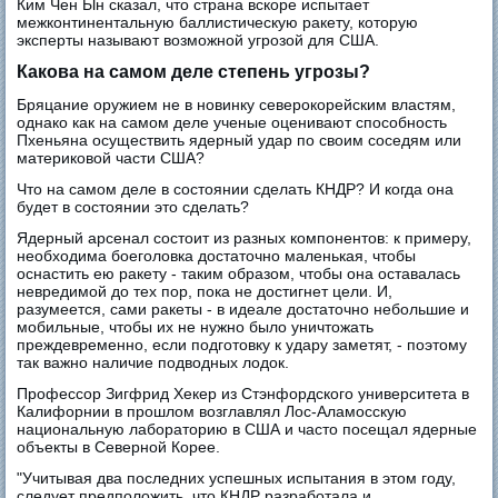
Ким Чен Ын сказал, что страна вскоре испытает
межконтинентальную баллистическую ракету, которую
эксперты называют возможной угрозой для США.
Какова на самом деле степень угрозы?
Бряцание оружием не в новинку северокорейским властям,
однако как на самом деле ученые оценивают способность
Пхеньяна осуществить ядерный удар по своим соседям или
материковой части США?
Что на самом деле в состоянии сделать КНДР? И когда она
будет в состоянии это сделать?
Ядерный арсенал состоит из разных компонентов: к примеру,
необходима боеголовка достаточно маленькая, чтобы
оснастить ею ракету - таким образом, чтобы она оставалась
невредимой до тех пор, пока не достигнет цели. И,
разумеется, сами ракеты - в идеале достаточно небольшие и
мобильные, чтобы их не нужно было уничтожать
преждевременно, если подготовку к удару заметят, - поэтому
так важно наличие подводных лодок.
Профессор Зигфрид Хекер из Стэнфордского университета в
Калифорнии в прошлом возглавлял Лос-Аламосскую
национальную лабораторию в США и часто посещал ядерные
объекты в Северной Корее.
"Учитывая два последних успешных испытания в этом году,
следует предположить, что КНДР разработала и