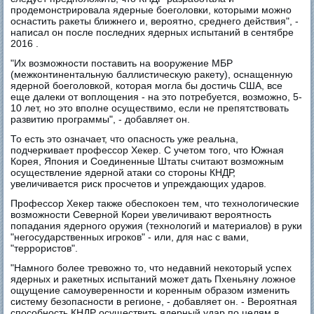
продемонстрировала ядерные боеголовки, которыми можно
оснастить ракеты ближнего и, вероятно, среднего действия", -
написал он после последних ядерных испытаний в сентябре
2016 .
"Их возможности поставить на вооружение МБР
(межконтинентальную баллистическую ракету), оснащенную
ядерной боеголовкой, которая могла бы достичь США, все
еще далеки от воплощения - на это потребуется, возможно, 5-
10 лет, но это вполне осуществимо, если не препятствовать
развитию программы", - добавляет он.
То есть это означает, что опасность уже реальна,
подчеркивает профессор Хекер. С учетом того, что Южная
Корея, Япония и Соединенные Штаты считают возможным
осуществление ядерной атаки со стороны КНДР,
увеличивается риск просчетов и упреждающих ударов.
Профессор Хекер также обеспокоен тем, что технологические
возможности Северной Кореи увеличивают вероятность
попадания ядерного оружия (технологий и материалов) в руки
"негосударственных игроков" - или, для нас с вами,
"террористов".
"Намного более тревожно то, что недавний некоторый успех
ядерных и ракетных испытаний может дать Пхеньяну ложное
ощущение самоуверенности и коренным образом изменить
систему безопасности в регионе, - добавляет он. - Вероятная
способность КНДР осуществить ядерный удар по целям в