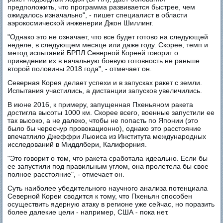
предположить, что программа развивается быстрее, чем
ожидалось изначально", - пишет специалист в области
аэрокосмической инженерии Джон Шиллинг.
"Однако это не означает, что все будет готово на следующей
неделе, в следующем месяце или даже году. Скорее, темп и
метод испытаний БРПЛ Северной Кореей говорит о
приведении их в начальную боевую готовность не раньше
второй половины 2018 года", - отмечает он.
Северная Корея делает успехи и в запусках ракет с земли.
Испытания участились, а дистанции запусков увеличились.
В июне 2016, к примеру, запущенная Пхеньяном ракета
достигла высоты 1000 км. Скорее всего, военные запустили ее
так высоко, а не далеко, чтобы не попасть по Японии (это
было бы чересчур провокационно), однако это расстояние
впечатлило Джеффри Льюиса из Института международных
исследований в Миддлбери, Калифорния.
"Это говорит о том, что ракета сработала идеально. Если бы
ее запустили под правильным углом, она пролетела бы свое
полное расстояние", - отмечает он.
Суть наиболее убедительного научного анализа потенциала
Северной Кореи сводится к тому, что Пхеньян способен
осуществить ядерную атаку в регионе уже сейчас, но поразить
более далекие цели - например, США - пока нет.