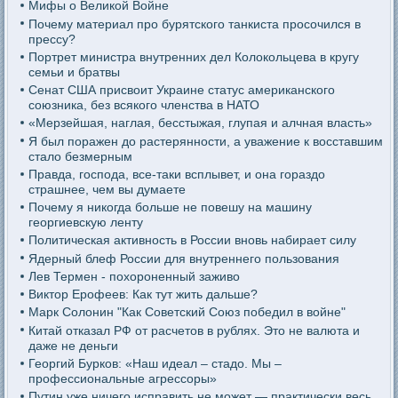
Мифы о Великой Войне
Почему материал про бурятского танкиста просочился в
прессу?
Портрет министра внутренних дел Колокольцева в кругу
семьи и братвы
Сенат США присвоит Украине статус американского
союзника, без всякого членства в НАТО
«Мерзейшая, наглая, бесстыжая, глупая и алчная власть»
Я был поражен до растерянности, а уважение к восставшим
стало безмерным
Правда, господа, все-таки всплывет, и она гораздо
страшнее, чем вы думаете
Почему я никогда больше не повешу на машину
георгиевскую ленту
Политическая активность в России вновь набирает силу
Ядерный блеф России для внутреннего пользования
Лев Термен - похороненный заживо
Виктор Ерофеев: Как тут жить дальше?
Марк Солонин "Как Советский Союз победил в войне"
Китай отказал РФ от расчетов в рублях. Это не валюта и
даже не деньги
Георгий Бурков: «Наш идеал – стадо. Мы –
профессиональные агрессоры»
Путин уже ничего исправить не может — практически весь