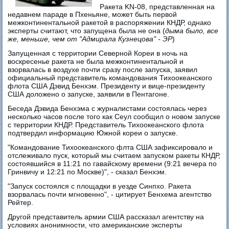
Ракета KN-08, представленная на
недавнем параде в Пхеньяне, может быть первой
межконтинентальной ракетой в распоряжении КНДР, однако
эксперты считают, что запущена была не она (
дыма было, все
же, меньше, чем от "Адмирала Кузнецова" - ЭР
)
Запущенная с территории Северной Кореи в ночь на
воскресенье ракета не была межконтинентальной и
взорвалась в воздухе почти сразу после запуска, заявил
официальный представитель командования Тихоокеанского
флота США Дэвид Бенхэм. Президенту и вице-президенту
США доложено о запуске, заявили в Пентагоне.
Беседа Дэвида Бенхэма с журналистами состоялась через
несколько часов после того как Сеул сообщил о новом запуске
с территории КНДР. Представитель Тихоокеанского флота
подтвердил информацию Южной кореи о запуске.
"Командование Тихоокеанского флта США зафиксировало и
отслеживало пуск, который мы считаем запуском ракеты КНДР,
состоявшийся в 11:21 по гавайскому времени (9:21 вечера по
Гринвичу и 12:21 по Москве)", - сказал Бенхэм.
"Запуск состоялся с площадки в уезде Синпхо. Ракета
взорвалась почти мгновенно", - цитирует Бенхема агентство
Рейтер.
Другой представитель армии США рассказал агентству на
условиях анонимности, что американские эксперты