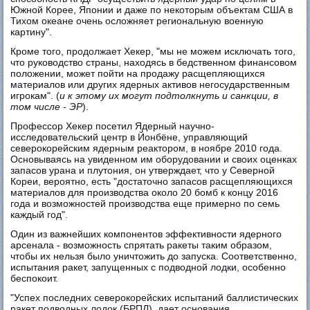
Южной Корее, Японии и даже по некоторым объектам США в
Тихом океане очень осложняет региональную военную
картину".
Кроме того, продолжает Хекер, "мы не можем исключать того,
что руководство страны, находясь в бедственном финансовом
положении, может пойти на продажу расщепляющихся
материалов или других ядерных активов негосударственным
игрокам". (
и к этому их могут подтолкнуть и санкции, в
том числе - ЭР
).
Профессор Хекер посетил Ядерный научно-
исследовательский центр в Йонбёне, управляющий
северокорейским ядерным реактором, в ноябре 2010 года.
Основываясь на увиденном им оборудовании и своих оценках
запасов урана и плутония, он утверждает, что у Северной
Кореи, вероятно, есть "достаточно запасов расщепляющихся
материалов для производства около 20 бомб к концу 2016
года и возможностей производства еще примерно по семь
каждый год".
Один из важнейших компонентов эффективности ядерного
арсенала - возможность спрятать ракеты таким образом,
чтобы их нельзя было уничтожить до запуска. Соответственно,
испытания ракет, запущенных с подводной лодки, особенно
беспокоит.
"Успех последних северокорейских испытаний баллистических
ракет подводных лодок (БРПЛ), дает основания