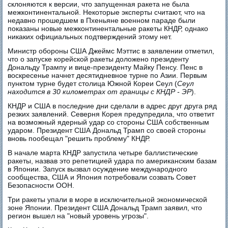
склоняются к версии, что запущенная ракета не была
межконтинентальной. Некоторые эксперты считают, что на
недавно прошедшем в Пхеньяне военном параде были
показаны новые межконтинентальные ракеты КНДР, однако
никаких официальных подтверждений этому нет.
Министр обороны США Джеймс Мэттис в заявлении отметил,
что о запуске корейской ракеты доложено президенту
Дональду Трампу и вице-президенту Майку Пенсу. Пенс в
воскресенье начнет десятидневное турне по Азии. Первым
пунктом турне будет столица Южной Кореи Сеул (
Сеул
находится в 30 километрах от границы с КНДР - ЭР
).
КНДР и США в последние дни сделали в адрес друг друга ряд
резких заявлений. Северня Корея предупредила, что ответит
на возможный ядерный удар со стороны США собственным
ударом. Президент США Дональд Трамп со своей стороны
вновь пообещал "решить проблему" КНДР.
В начале марта КНДР запустила четыре баллистические
ракеты, назвав это репетицией удара по американским базам
в Японии. Запуск вызвал осуждение международного
сообщества, США и Япония потребовали созвать Совет
Безопасности ООН.
Три ракеты упали в море в исключительной экономической
зоне Японии. Президент США Дональд Трамп заявил, что
регион вышел на "новый уровень угрозы".