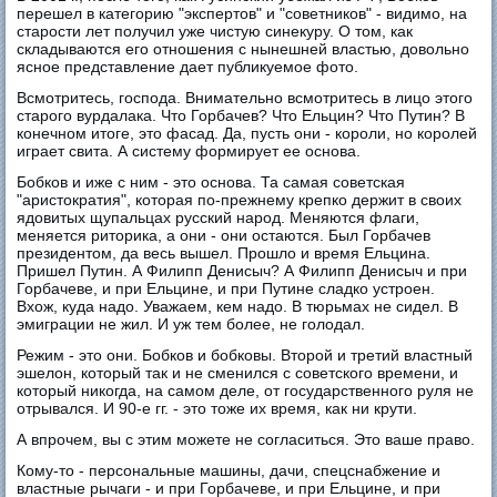
перешел в категорию "экспертов" и "советников" - видимо, на
старости лет получил уже чистую синекуру. О том, как
складываются его отношения с нынешней властью, довольно
ясное представление дает публикуемое фото.
Всмотритесь, господа. Внимательно всмотритесь в лицо этого
старого вурдалака. Что Горбачев? Что Ельцин? Что Путин? В
конечном итоге, это фасад. Да, пусть они - короли, но королей
играет свита. А систему формирует ее основа.
Бобков и иже с ним - это основа. Та самая советская
"аристократия", которая по-прежнему крепко держит в своих
ядовитых щупальцах русский народ. Меняются флаги,
меняется риторика, а они - они остаются. Был Горбачев
президентом, да весь вышел. Прошло и время Ельцина.
Пришел Путин. А Филипп Денисыч? А Филипп Денисыч и при
Горбачеве, и при Ельцине, и при Путине сладко устроен.
Вхож, куда надо. Уважаем, кем надо. В тюрьмах не сидел. В
эмиграции не жил. И уж тем более, не голодал.
Режим - это они. Бобков и бобковы. Второй и третий властный
эшелон, который так и не сменился с советского времени, и
который никогда, на самом деле, от государственного руля не
отрывался. И 90-е гг. - это тоже их время, как ни крути.
А впрочем, вы с этим можете не согласиться. Это ваше право.
Кому-то - персональные машины, дачи, спецснабжение и
властные рычаги - и при Горбачеве, и при Ельцине, и при