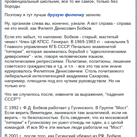
провинциальный школьник, все то же самое, только без
бороды.
Поэтому я тут лучше
другую фоточку
запилю.
Ну, организм слева вы, конечно, узнали. А вот справа - справа
не кто иной, как Филипп Денисович Бобков.
Если кто забыл, то напомню: Бобков - старый, маститый
чекист. Член ЦК КПСС. Генерал. В 1969-1983 гг. - начальник 5
Главного управления КГБ СССР. Печально знаменитой
"пятерки", которая занималась борьбой с "идеологическими
диверсиями" - или, говоря человеческим языком,
политическими репрессиями. Политзеки, политзоны, лишение
советского гражданства и т.д. и т.п. - все это так или иначе
курировалось Филиппом Денисовичем. Столь почитаемого
либеральной интеллигенцией академика Сахарова,
например, плющили под его чутким руководством. Но не
только его.
Что же случилось после, извините за выражения, "падения
СССР"?
С 1992 г. Ф.Д. Бобков работает у Гусинского, В Группе "Мост".
Если верить Википедии, занимался там аналитикой, если не
верить - то безопасностью. Есть сведения, что из московской
"пятерки" к Гусинскому он ушел отнюдь не один, а с целой
командой. И все 90-е эти милые люди работали на "Мост".
В 2001 г., после того, как Гусинский убежал из РФ, Бобков