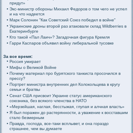
придут»
Экс-министр обороны Михаил Федоров о том чего не успел
и на что надеется
Марк Солонин "Как Советский Союз победил в войне"
Украинские дроны второй раз атаковали склад Wildberries в
Екатеринбурге
Кто такой «Пал Лаич»? Загадочная фигура Кремля
Гарри Каспаров объявил войну либеральной тусовке
За все время:
Россия умирает
Мифы о Великой Войне
Почему материал про бурятского танкиста просочился в
прессу?
Портрет министра внутренних дел Колокольцева в кругу
семьи и братвы
Сенат США присвоит Украине статус американского
союзника, без всякого членства в НАТО
«Мерзейшая, наглая, бесстыжая, глупая и алчная власть»
Я был поражен до растерянности, а уважение к восставшим
стало безмерным
Правда, господа, все-таки всплывет, и она гораздо
страшнее, чем вы думаете