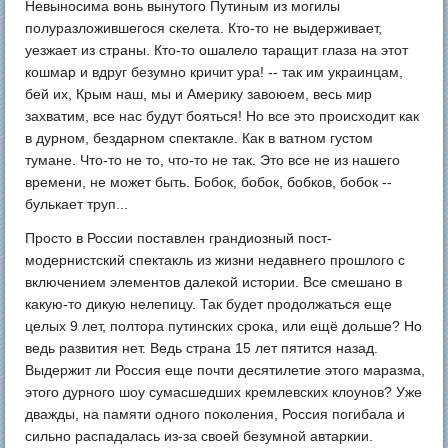
Невыносима вонь вынутого Путиным из могилы
полуразложившегося скелета. Кто-то не выдерживает,
уезжает из страны. Кто-то ошалело таращит глаза на этот
кошмар и вдруг безумно кричит ура! -- так им украинцам,
бей их, Крым наш, мы и Америку завоюем, весь мир
захватим, все нас будут бояться! Но все это происходит как
в дурном, бездарном спектакле. Как в ватном густом
тумане. Что-то не то, что-то не так. Это все не из нашего
времени, не может быть. Бобок, бобок, бобков, бобок --
булькает труп...
Просто в России поставлен грандиозный пост-
модернистский спектакль из жизни недавнего прошлого с
включением элементов далекой истории. Все смешано в
какую-то дикую нелепицу. Так будет продолжаться еще
целых 9 лет, полтора путинских срока, или ещё дольше? Но
ведь развития нет. Ведь страна 15 лет пятится назад.
Выдержит ли Россия еще почти десятилетие этого маразма,
этого дурного шоу сумасшедших кремлевских клоунов? Уже
дважды, на памяти одного поколения, Россия погибала и
сильно распадалась из-за своей безумной автаркии.