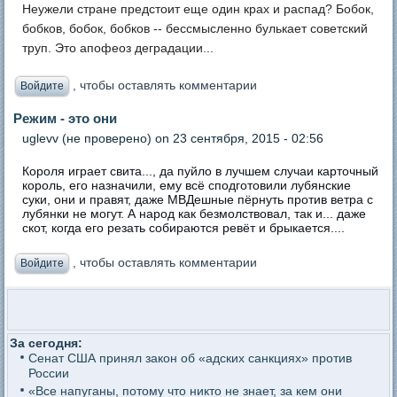
Неужели стране предстоит еще один крах и распад? Бобок,
бобков, бобок, бобков -- бессмысленно булькает советский
труп. Это апофеоз деградации...
, чтобы оставлять комментарии
Войдите
Режим - это они
uglevv (не проверено)
on 23 сентября, 2015 - 02:56
Короля играет свита..., да пуйло в лучшем случаи карточный
король, его назначили, ему всё сподготовили лубянские
суки, они и правят, даже МВДешные пёрнуть против ветра с
лубянки не могут. А народ как безмолствовал, так и... даже
скот, когда его резать собираются ревёт и брыкается....
, чтобы оставлять комментарии
Войдите
За сегодня:
Сенат США принял закон об «адских санкциях» против
России
«Все напуганы, потому что никто не знает, за кем они