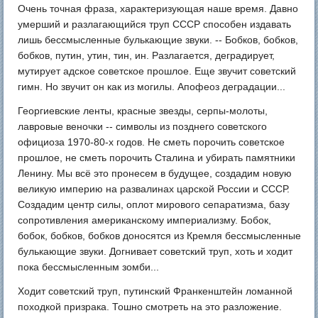
Очень точная фраза, характеризующая наше время. Давно
умерший и разлагающийся труп СССР способен издавать
лишь бессмысленные булькающие звуки. -- Бобков, бобков,
бобков, путин, утин, тин, ин. Разлагается, деградирует,
мутирует адское советское прошлое. Еще звучит советский
гимн. Но звучит он как из могилы. Апофеоз деградации...
Георгиевские ленты, красные звезды, серпы-молоты,
лавровые веночки -- символы из позднего советского
официоза 1970-80-х годов. Не сметь порочить советское
прошлое, не сметь порочить Сталина и убирать памятники
Ленину. Мы всё это пронесем в будущее, создадим новую
великую империю на развалинах царской России и СССР.
Создадим центр силы, оплот мирового сепаратизма, базу
сопротивления американскому империализму. Бобок,
бобок, бобков, бобков доносятся из Кремля бессмысленные
булькающие звуки. Догнивает советский труп, хоть и ходит
пока бессмысленным зомби...
Ходит советский труп, путинский Франкенштейн ломанной
походкой призрака. Тошно смотреть на это разложение.