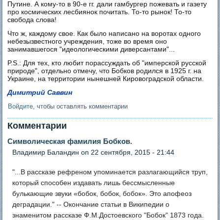
Путине. А кому-то в 90-е гг. дали гамбургер пожевать и газету
про космических лесбиянок почитать. То-то рынок! То-то
свобода слова!
Что ж, каждому свое. Как было написано на воротах одного
небезызвестного учреждения, тоже во время оно
занимавшегося "идеологическими диверсантами"...
P.S.: Для тех, кто любит порассуждать об "имперской русской
природе", отдельно отмечу, что Бобков родился в 1925 г. на
Украине, на территории нынешней Кировоградской области.
Димитрий Саввин
Войдите
, чтобы оставлять комментарии
Комментарии
Символическая фамилия Бобков.
Владимир Баландин
on 22 сентября, 2015 - 21:44
"...В рассказе рефреном упоминается разлагающийся труп,
который способен издавать лишь бессмысленные
булькающие звуки «бобок, бобок, бобок». Это апофеоз
деградации." -- Окончание статьи в Википедии о
знаменитом рассказе Ф.М.Достоевского "Бобок" 1873 года.