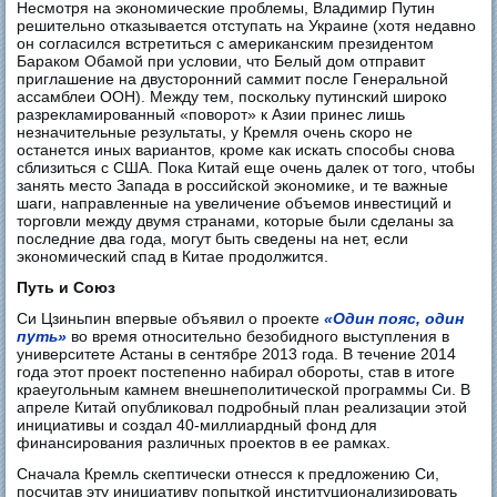
Несмотря на экономические проблемы, Владимир Путин
решительно отказывается отступать на Украине (хотя недавно
он согласился встретиться с американским президентом
Бараком Обамой при условии, что Белый дом отправит
приглашение на двусторонний саммит после Генеральной
ассамблеи ООН). Между тем, поскольку путинский широко
разрекламированный «поворот» к Азии принес лишь
незначительные результаты, у Кремля очень скоро не
останется иных вариантов, кроме как искать способы снова
сблизиться с США. Пока Китай еще очень далек от того, чтобы
занять место Запада в российской экономике, и те важные
шаги, направленные на увеличение объемов инвестиций и
торговли между двумя странами, которые были сделаны за
последние два года, могут быть сведены на нет, если
экономический спад в Китае продолжится.
Путь и Союз
Си Цзиньпин впервые объявил о проекте
«Один пояс, один
путь»
во время относительно безобидного выступления в
университете Астаны в сентябре 2013 года. В течение 2014
года этот проект постепенно набирал обороты, став в итоге
краеугольным камнем внешнеполитической программы Си. В
апреле Китай опубликовал подробный план реализации этой
инициативы и создал 40-миллиардный фонд для
финансирования различных проектов в ее рамках.
Сначала Кремль скептически отнесся к предложению Си,
посчитав эту инициативу попыткой институционализировать