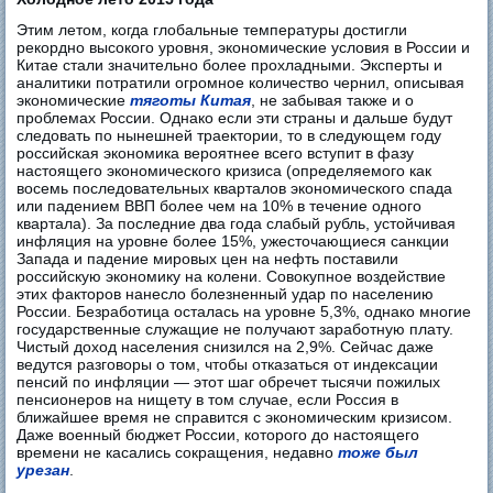
Этим летом, когда глобальные температуры достигли
рекордно высокого уровня, экономические условия в России и
Китае стали значительно более прохладными. Эксперты и
аналитики потратили огромное количество чернил, описывая
экономические
тяготы Китая
, не забывая также и о
проблемах России. Однако если эти страны и дальше будут
следовать по нынешней траектории, то в следующем году
российская экономика вероятнее всего вступит в фазу
настоящего экономического кризиса (определяемого как
восемь последовательных кварталов экономического спада
или падением ВВП более чем на 10% в течение одного
квартала). За последние два года слабый рубль, устойчивая
инфляция на уровне более 15%, ужесточающиеся санкции
Запада и падение мировых цен на нефть поставили
российскую экономику на колени. Совокупное воздействие
этих факторов нанесло болезненный удар по населению
России. Безработица осталась на уровне 5,3%, однако многие
государственные служащие не получают заработную плату.
Чистый доход населения снизился на 2,9%. Сейчас даже
ведутся разговоры о том, чтобы отказаться от индексации
пенсий по инфляции — этот шаг обречет тысячи пожилых
пенсионеров на нищету в том случае, если Россия в
ближайшее время не справится с экономическим кризисом.
Даже военный бюджет России, которого до настоящего
времени не касались сокращения, недавно
тоже был
урезан
.