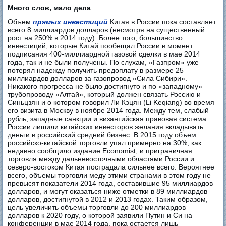
Много слов, мало дела
Объем
прямых инвестиций
Китая в России пока составляет
всего 8 миллиардов долларов (несмотря на существенный
рост на 250% в 2014 году). Более того, большинство
инвестиций, которые Китай пообещал России в момент
подписания 400-миллиардной газовой сделки в мае 2014
года, так и не были получены. По слухам, «Газпром» уже
потерял надежду получить предоплату в размере 25
миллиардов долларов за газопровод «Сила Сибири».
Никакого прогресса не было достигнуто и по «западному»
трубопроводу «Алтай», который должен связать Россию и
Синьцзян и о котором говорил Ли Кэцян (Li Keqiang) во время
его визита в Москву в ноябре 2014 года. Между тем, слабый
рубль, западные санкции и византийская правовая система
России лишили китайских инвесторов желания вкладывать
деньги в российский средний бизнес. В 2015 году объем
российско-китайской торговли упал примерно на 30%, как
недавно сообщило издание Economist, и приграничная
торговля между дальневосточными областями России и
северо-востоком Китая пострадала сильнее всего. Вероятнее
всего, объемы торговли меду этими странами в этом году не
превысят показатели 2014 года, составившие 95 миллиардов
долларов, и могут оказаться ниже отметки в 89 миллиардов
долларов, достигнутой в 2012 и 2013 годах. Таким образом,
цель увеличить объемы торговли до 200 миллиардов
долларов к 2020 году, о которой заявили Путин и Си на
конференции в мае 2014 года, пока остается лишь