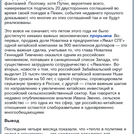
фантазией. Поэтому, хотя Путин, вероятнее всего,
намеревается подписать 20 двусторонних соглашений во
время своей поездки в Пекин, события недавнего прошлого
доказывают, что многие из этих соглашений так и не будут
реализованы.
Это вовсе не означает, что летом этого года не было
достигнуто никаких важных экономических
прорывов
. Во-
первых, продажа доли Новатека в предприятии «Ямал СПГ»
одной китайской компании за 900 миллионов долларов — это
очень важная сделка, учитывая то, что глава Новатека
Геннадий Тимченко оказался одним из российских
чиновником, попавших в санкционный список Запада, что
существенно затруднило сотрудничество с «Ямалом». Во-
вторых, новости о том, что российский Забайкальский округ
выделит 15 тысяч гектаров земли китайской компании Huae
Xinban сроком на 50 лет, с одной стороны, спровоцировали
серьезную тревогу в России, с другой — стали важным шагом
по направлению к увеличению китайских инвестиций в
российский сельскохозяйственный сектор. Как говорится в
недавно опубликованном анализе Ивана Звенко, сельское
хозяйство — это одна их тех сфер, где российско-китайские
отношения остаются слаборазвитыми и одновременно
многообещающими.
Вывод
Последние четыре месяца показали, что «тепло в политике и
холод в экономике» — это наилучшая парадигма для