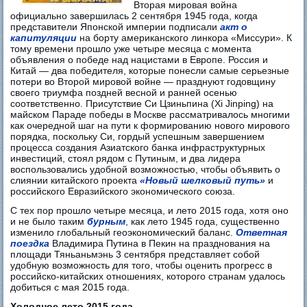
Вторая мировая война
официально завершилась 2 сентября 1945 года, когда
представители Японской империи подписали
акт о
капитуляции
на борту американского линкора «Миссури». К
тому времени прошло уже четыре месяца с момента
объявления о победе над нацистами в Европе. Россия и
Китай — два победителя, которые понесли самые серьезные
потери во Второй мировой войне — празднуют годовщину
своего триумфа поздней весной и ранней осенью
соответственно. Присутствие Си Цзиньпина (Xi Jinping) на
майском Параде победы в Москве рассматривалось многими
как очередной шаг на пути к формированию нового мирового
порядка, поскольку Си, гордый успешным завершением
процесса создания Азиатского банка инфраструктурных
инвестиций, стоял рядом с Путиным, и два лидера
воспользовались удобной возможностью, чтобы объявить о
слиянии китайского проекта
«Новый шелковый путь»
и
российского Евразийского экономического союза.
С тех пор прошло четыре месяца, и лето 2015 года, хотя оно
и не было таким
бурным
, как лето 1945 года, существенно
изменило глобальный геоэкономический баланс.
Ответная
поездка
Владимира Путина в Пекин на празднования на
площади Тяньаньмэнь 3 сентября представляет собой
удобную возможность для того, чтобы оценить прогресс в
российско-китайских отношениях, которого странам удалось
добиться с мая 2015 года.
Холодное лето 2015 года