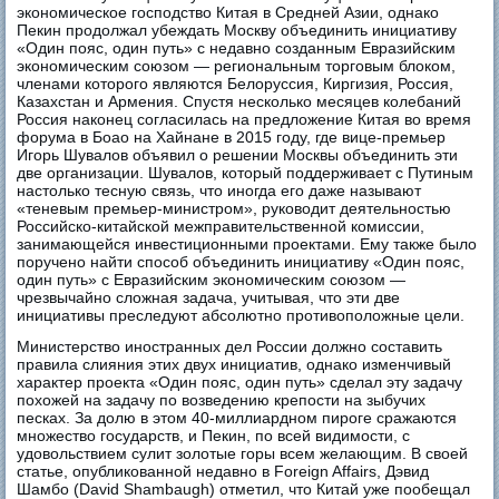
экономическое господство Китая в Средней Азии, однако
Пекин продолжал убеждать Москву объединить инициативу
«Один пояс, один путь» с недавно созданным Евразийским
экономическим союзом — региональным торговым блоком,
членами которого являются Белоруссия, Киргизия, Россия,
Казахстан и Армения. Спустя несколько месяцев колебаний
Россия наконец согласилась на предложение Китая во время
форума в Боао на Хайнане в 2015 году, где вице-премьер
Игорь Шувалов объявил о решении Москвы объединить эти
две организации. Шувалов, который поддерживает с Путиным
настолько тесную связь, что иногда его даже называют
«теневым премьер-министром», руководит деятельностью
Российско-китайской межправительственной комиссии,
занимающейся инвестиционными проектами. Ему также было
поручено найти способ объединить инициативу «Один пояс,
один путь» с Евразийским экономическим союзом —
чрезвычайно сложная задача, учитывая, что эти две
инициативы преследуют абсолютно противоположные цели.
Министерство иностранных дел России должно составить
правила слияния этих двух инициатив, однако изменчивый
характер проекта «Один пояс, один путь» сделал эту задачу
похожей на задачу по возведению крепости на зыбучих
песках. За долю в этом 40-миллиардном пироге сражаются
множество государств, и Пекин, по всей видимости, с
удовольствием сулит золотые горы всем желающим. В своей
статье, опубликованной недавно в Foreign Affairs, Дэвид
Шамбо (David Shambaugh) отметил, что Китай уже пообещал