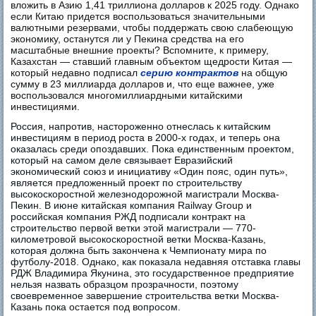
вложить в Азию 1,41 триллиона долларов к 2025 году. Однако
если Китаю придется воспользоваться значительными
валютными резервами, чтобы поддержать свою слабеющую
экономику, останутся ли у Пекина средства на его
масштабные внешние проекты? Вспомните, к примеру,
Казахстан — ставший главным объектом щедрости Китая —
который недавно подписал
серию контрактов
на общую
сумму в 23 миллиарда долларов и, что еще важнее, уже
воспользовался многомиллиардными китайскими
инвестициями.
Россия, напротив, настороженно отнеслась к китайским
инвестициям в период роста в 2000-х годах, и теперь она
оказалась среди опоздавших. Пока единственным проектом,
который на самом деле связывает Евразийский
экономический союз и инициативу «Один пояс, один путь»,
является предложенный проект по строительству
высокоскоростной железнодорожной магистрали Москва-
Пекин. В июне китайская компания Railway Group и
российская компания РЖД подписали контракт на
строительство первой ветки этой магистрали — 770-
километровой высокоскоростной ветки Москва-Казань,
которая должна быть закончена к Чемпионату мира по
футболу-2018. Однако, как показала недавняя отставка главы
РДЖ Владимира Якунина, это государственное предприятие
нельзя назвать образцом прозрачности, поэтому
своевременное завершение строительства ветки Москва-
Казань пока остается под вопросом.