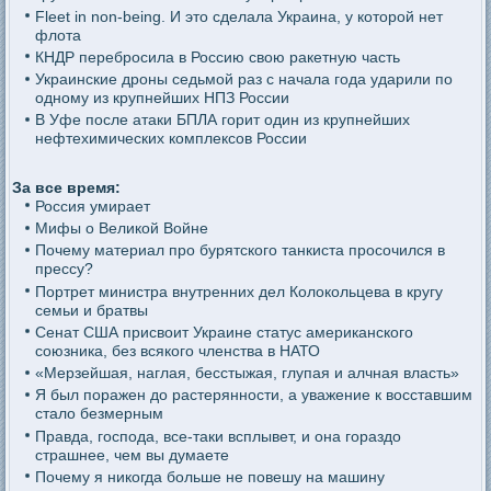
Fleet in non-being. И это сделала Украина, у которой нет
флота
КНДР перебросила в Россию свою ракетную часть
Украинские дроны седьмой раз с начала года ударили по
одному из крупнейших НПЗ России
В Уфе после атаки БПЛА горит один из крупнейших
нефтехимических комплексов России
За все время:
Россия умирает
Мифы о Великой Войне
Почему материал про бурятского танкиста просочился в
прессу?
Портрет министра внутренних дел Колокольцева в кругу
семьи и братвы
Сенат США присвоит Украине статус американского
союзника, без всякого членства в НАТО
«Мерзейшая, наглая, бесстыжая, глупая и алчная власть»
Я был поражен до растерянности, а уважение к восставшим
стало безмерным
Правда, господа, все-таки всплывет, и она гораздо
страшнее, чем вы думаете
Почему я никогда больше не повешу на машину