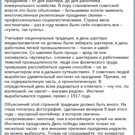
праздников – от дня шахтера, до дня работника
коммунального хозяйства. В пору становления советской
власти это было объяснимо – большевики хотели заменить
многочисленные религиозные праздники своими –
профессионально социалистическими. Страна жила
инстинктами – раз в году можно было себе позволить все –
«гулять, так гулять».
Учитывая национальные традиции, в день шахтера
медвытрезвители не должны были забирать шахтеров, в день
работника легкой промышленности – ткачих и швей-
мотористок. Со швеями было проще – вряд ли они
напивались «вусмерть», сложнее с шахтерами и работниками
тяжелой промышленности: люди они физического труда,
привыкшие расслабляться одним способом – не за
компьютером или в дальних путешествиях. У советских людей
выработан удивительный инстинкт на праздники. Причем, не
на содержательную часть, а хронологическую. В
определенный день всем радоваться и отмечать – «ну что, по
маленькой, не хватит – магазин рядом». Инстинкт
вырабатывался годами, прямо с 1917 года.
Объяснений этой странной традиции должно быть много. На
глаза попалась фотография, сделанная вечером 9 мая этого
года – мусорный контейнер, в котором свалены
«георгиевские» ленточки, они в контейнере и кучей на земле.
Инстинкта праздновать День победы хватило только на
несколько часов – все внешние признаки праздника надоели,
их можно выбросить. Только не спрашивайте, что конкретно