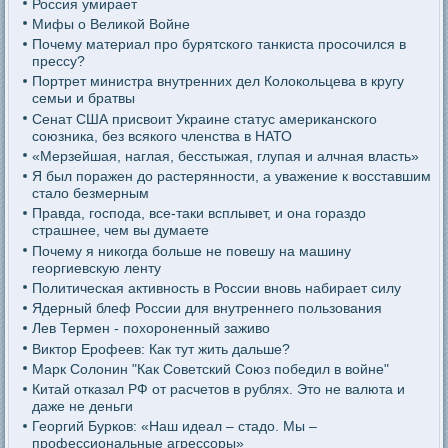
Россия умирает
Мифы о Великой Войне
Почему материал про бурятского танкиста просочился в
прессу?
Портрет министра внутренних дел Колокольцева в кругу
семьи и братвы
Сенат США присвоит Украине статус американского
союзника, без всякого членства в НАТО
«Мерзейшая, наглая, бесстыжая, глупая и алчная власть»
Я был поражен до растерянности, а уважение к восставшим
стало безмерным
Правда, господа, все-таки всплывет, и она гораздо
страшнее, чем вы думаете
Почему я никогда больше не повешу на машину
георгиевскую ленту
Политическая активность в России вновь набирает силу
Ядерный блеф России для внутреннего пользования
Лев Термен - похороненный заживо
Виктор Ерофеев: Как тут жить дальше?
Марк Солонин "Как Советский Союз победил в войне"
Китай отказал РФ от расчетов в рублях. Это не валюта и
даже не деньги
Георгий Бурков: «Наш идеал – стадо. Мы –
профессиональные агрессоры»