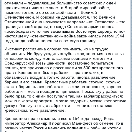
отмечали – подавляющее большинство советских людей
практически ничего не знает о Второй мировой войне,
немного только о ее советской части – Великой
Отечественной. И совсем не догадываются, что Великой
Отечественной она называется неправильно: Отечество – это
границы твоей страны, но когда Советская армия пошла
«освобождать», точнее захватывать Восточную Европу, то по-
настоящему «отечественной» война закончилась летом 1944
года, когда войска перешли советскую границу.
Инстинкт россиянина сложно понимать, но не трудно
объяснить. Не буду уходить вглубь веков, копаться в сложных
отношениях между монгольскими воинами и жителями
Среднерусской возвышенности, достаточно попытаться
понять, что произошло с россиянами за 300 лет крепостного
права. Крепостные были рабами – прав никаких, в
обязанность входила только работа, иногда развлечение
барина и его семьи. Крепостные работали столько, сколько
скажет барин, плохо работали – секли на конюшне, хорошо
работали – могли поощрить пряником. Поскольку у рабов не
было прав, то с ними поступали так, как заблагорассудиться:
можно в карты проиграть, можно подарить, можно крепостную
девку в баньку взять, а забрюхатит – женить на старике
крепостном, тоже развлечение.
Крепостное право отменили всего 154 года назад. Когда
император Александр II подписал Манифест об отмене, то в
разных частях России начались волнения – рабы не хотели