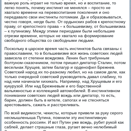
важную роль играет не только время, но и воспитание, то
легко понять, почему инстинкт не менялся – просто не
хватало времени на перевоспитание поколения и оно
передавало свои инстинкты потомкам. Да и образовываться,
честно говоря, негде было. От ордынских рабов к крепостному
праву, от крепостного права – к большевизму, от большевизма
– к путинизму. Между этими периодами были небольшие
отрезки времени, которых не хватало на формирование
свободного общества со свободными людьми.
Поскольку в царское время часть инстинктов была связаны с
православием, то в большевизме вся жизнь советских людей
зависела от степени вождизма. Ленин был трибунным
болтуном-сказочником, потом пришел диктатор Сталин, потом
весельчак Хрущев, затем балагур и орденофил Брежнев.
Советский народ их по-разному любил, но на самом деле, как
только очередной советский руководитель давал слабину, то
над ним начинали хихикать. Например, над Хрущевым и его
кукурузой. Или над Брежневым и его барственной
вальяжностью и коллекцией автомобилей. В инстинктивном
понимании советских людей вождь или диктатор, то есть,
барин, должен быть в кителе, сапогах и не стесняться
арестовывать, сажать и расстреливать.
По всей видимости, чекисты, которые привели за руку серого
несмышленыша Путина, помнили эту инстинктивную
особенность россиян. И вот Путин уже вождь, рубит рукой как
саблей, делает страшные глаза, ругает вечно нелюбимый