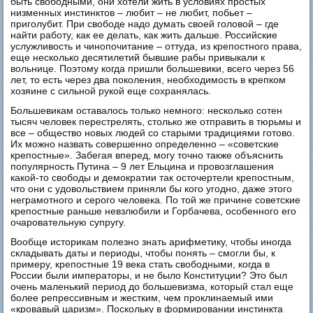
быть свободными, они хотели жить в условиях простых
низменных инстинктов – любит – не любит, побьет –
приголубит. При свободе надо думать своей головой – где
найти работу, как ее делать, как жить дальше. Российские
услужливость и чинопочитание – оттуда, из крепостного права,
еще несколько десятилетий бывшие рабы привыкали к
вольнице. Поэтому когда пришли большевики, всего через 56
лет, то есть через два поколения, необходимость в крепком
хозяине с сильной рукой еще сохранялась.
Большевикам оставалось только немного: несколько сотен
тысяч человек перестрелять, столько же отправить в тюрьмы и
все – общество новых людей со старыми традициями готово.
Их можно назвать совершенно определенно – «советские
крепостные». Забегая вперед, могу точно также объяснить
популярность Путина – 9 лет Ельцина и провозглашения
какой-то свободы и демократии так осточертели крепостным,
что они с удовольствием приняли бы кого угодно, даже этого
неграмотного и серого человека. По той же причине советские
крепостные раньше невзлюбили и Горбачева, особенного его
очаровательную супругу.
Вообще историкам полезно знать арифметику, чтобы иногда
складывать даты и периоды, чтобы понять – смогли бы, к
примеру, крепостные 19 века стать свободными, когда в
России были императоры, и не было Конституции? Это был
очень маленький период до большевизма, который стал еще
более репрессивным и жестким, чем проклинаемый ими
«кровавый царизм». Поскольку в формировании инстинкта