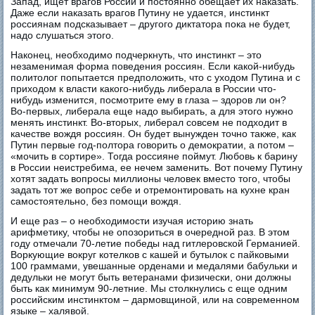
Запад, ищет врагов России и постоянно обещает их наказать.
Даже если наказать врагов Путину не удается, инстинкт
россиянам подсказывает – другого диктатора пока не будет,
надо слушаться этого.
Наконец, необходимо подчеркнуть, что инстинкт – это
незаменимая форма поведения россиян. Если какой-нибудь
политолог попытается предположить, что с уходом Путина и с
приходом к власти какого-нибудь либерала в России что-
нибудь изменится, посмотрите ему в глаза – здоров ли он?
Во-первых, либерала еще надо выбирать, а для этого нужно
менять инстинкт. Во-вторых, либерал совсем не подходит в
качестве вождя россиян. Он будет вынужден точно также, как
Путин первые год-полтора говорить о демократии, а потом –
«мочить в сортире». Тогда россияне поймут. Любовь к барину
в России неистребима, ее нечем заменить. Вот почему Путину
хотят задать вопросы миллионы человек вместо того, чтобы
задать тот же вопрос себе и отремонтировать на кухне кран
самостоятельно, без помощи вождя.
И еще раз – о необходимости изучая историю знать
арифметику, чтобы не опозориться в очередной раз. В этом
году отмечали 70-летие победы над гитлеровской Германией.
Воркующие вокруг котелков с кашей и бутылок с пайковыми
100 граммами, увешанные орденами и медалями бабульки и
дедульки не могут быть ветеранами физически, они должны
быть как минимум 90-летние. Мы столкнулись с еще одним
российским инстинктом – дармовщиной, или на современном
языке – халявой.